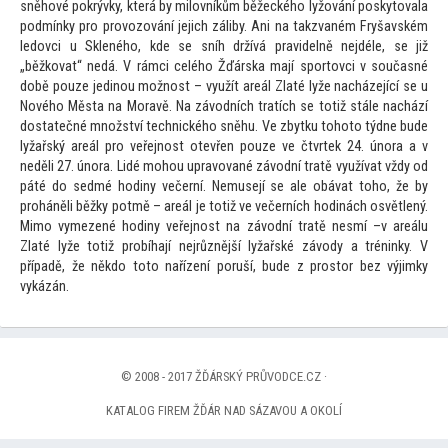
sněhové pokrývky, která by milovníkům běžeckého lyžování posky
tovala
podmínky pro provozování jejich záliby. Ani na takzvaném Fryšavském
ledovci u Skleného, kde se sníh držívá pravidelně nejdéle, se již
„běžkovat“ nedá. V rámci celého Žďárska mají spor
tovci v současné
době pouze jedinou možnost – využít areál Zlaté lyže nacházející se u
Nového Města na Moravě. Na závodních tratích se
totiž stále nachází
dostatečné množství technického sněhu. Ve zbytku
toho
to týdne bude
lyžařský areál pro veřejnost otevřen pouze ve čtvrtek 24. února a v
neděli 27. února. Lidé mohou upravované závodní tratě využívat vždy od
páté do sedmé hodiny večerní. Nemusejí se ale obávat
toho, že by
proháněli běžky potmě – areál je
totiž ve večerních hodinách osvětlený.
Mimo vymezené hodiny veřejnost na závodní tratě nesmí –v areálu
Zlaté lyže
totiž probíhají nejrůznější lyžařské závody a tréninky. V
případě, že někdo
to
to nařízení poruší, bude z pros
tor bez výjimky
vykázán.
© 2008 - 2017 ŽĎÁRSKÝ PRŮVODCE.CZ ·
KATALOG FIREM ŽĎÁR NAD SÁZAVOU A OKOLÍ