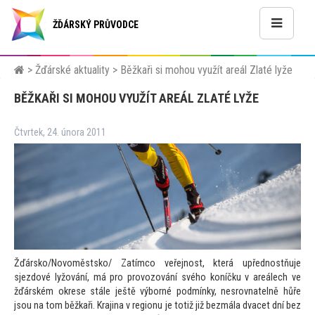
ŽĎÁRSKÝ PRŮVODCE
>
Žďárské aktuality
>
Běžkaři si mohou využít areál Zlaté lyže
BĚŽKAŘI SI MOHOU VYUŽÍT AREÁL ZLATÉ LYŽE
Čtvrtek, 24. února 2011
Žďársko/Novoměstsko/ Zatímco veřejnost, která upřednostňuje
sjezdové lyžování, má pro provozování svého koníčku v areálech ve
žďárském okrese stále ještě výborné podmínky, nesrovnatelně hůře
jsou na
tom běžkaři. Krajina v regionu je
totiž již bezmála dvacet dní bez