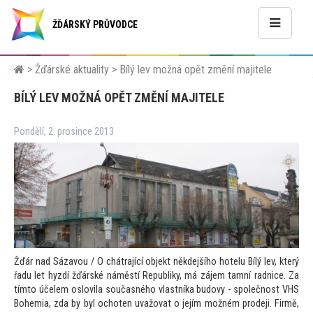
ŽĎÁRSKÝ PRŮVODCE
>
Žďárské aktuality
>
Bílý lev možná opět změní majitele
BÍLÝ LEV MOŽNÁ OPĚT ZMĚNÍ MAJITELE
Pondělí, 2. prosince 2013
Žďár nad Sázavou / O chátrající objekt někdejšího hotelu Bílý lev, který
řadu let hyzdí žďárské náměstí Republiky, má zájem tamní radnice. Za
tím
to účelem oslovila současného vlastníka budovy - společnost VHS
Bohemia, zda by byl ochoten uvažovat o jejím možném prodeji. Firmě,