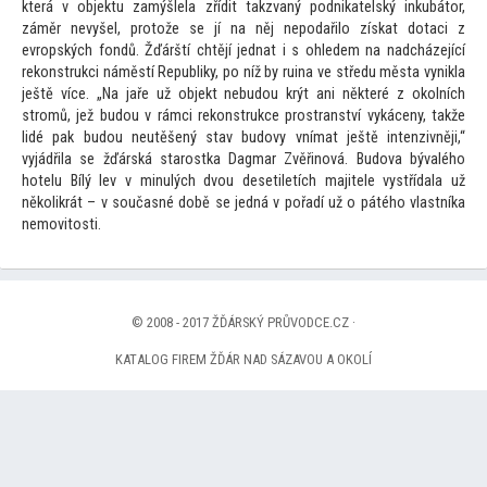
která v objektu zamýšlela zřídit takzvaný podnikatelský inkubá
tor,
záměr nevyšel, pro
tože se jí na něj nepodařilo získat dotaci z
evropských fondů. Žďárští chtějí jednat i s ohledem na nadcházející
rekonstrukci náměstí Republiky, po níž by ruina ve středu města vynikla
ještě více. „Na jaře už objekt nebudou krýt ani některé z okolních
stromů, jež budou v rámci rekonstrukce prostranství vykáceny, takže
lidé pak budou neutěšený stav budovy vnímat ještě intenzivněji,“
vyjádřila se žďárská starostka Dagmar Zvěřinová. Budova bývalého
hotelu Bílý lev v minulých dvou desetiletích majitele vystřídala už
několikrát – v současné době se jedná v pořadí už o pátého vlastníka
nemovi
tosti.
© 2008 - 2017 ŽĎÁRSKÝ PRŮVODCE.CZ ·
KATALOG FIREM ŽĎÁR NAD SÁZAVOU A OKOLÍ