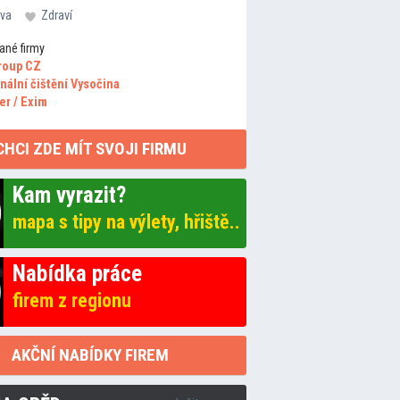
va
Zdraví
ané firmy
roup CZ
nální čištění Vysočina
er / Exim
CHCI ZDE MÍT SVOJI FIRMU
Kam vyrazit?
mapa s tipy na výlety, hřiště..
Nabídka práce
firem z regionu
AKČNÍ NABÍDKY FIREM