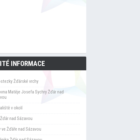
ITÉ INFORMACE
ostezky Žďárské vrchy
ovna Matěje Josefa Sychry Žďár nad
vou
liště v okolí
Žďár nad Sázavou
y ve Žďáře nad Sázavou
klinika Žďár nad Sázavou