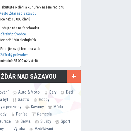
Diskutujte o dění a kultuře v našem regionu
Město Žďár nad Sázavou
více než 18 000 členů
Sledujte nás na facebooku
Žďárský průvodce
více než 3500 sledujících
Přidejte svoji firmu na web
Žďárský průvodce
měsíčně 25 000 uživatelů
 ŽĎÁR NAD SÁZAVOU
ování
Auto & Moto
Bary
Děti
a byt
Gastro
Hobby
ly a penziony
Kavárny
Móda
hody
Peníze
Řemesla
aurace
Servis
Služby
Sport
rny
Výroba
Vzdělávání