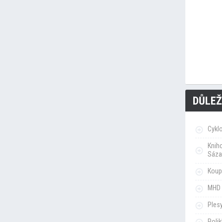
DŮLEŽ
Cykl
Knih
Sáza
Koupa
MHD 
Ples
Poli