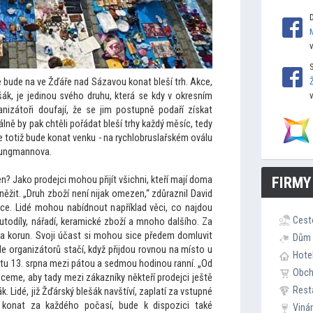
 bude na ve Žďáře nad Sázavou konat bleší trh. Akce,
ák, je jedinou svého druhu, která se kdy v okresním
anizá
toři doufají, že se jim postupně podaří získat
eálně by pak chtěli pořádat bleší trhy každý měsíc, tedy
se
totiž bude konat venku - na rychlobruslařském oválu
 Jungmannova.
FIRMY
n? Jako prodejci mohou přijít všichni, kteří mají doma
eněžit. „Druh zboží není nijak omezen,“ zdůraznil David
kce. Lidé mohou nabídnout například věci, co najdou
Cest
au
todíly, nářadí, keramické zboží a mnoho dalšího. Za
sta korun. Svoji účast si mohou sice předem domluvit
Dům 
le organizá
torů stačí, když přijdou rovnou na mís
to u
Hote
tu 13. srpna mezi pá
tou a sedmou hodinou ranní. „Od
Obc
ceme, aby tady mezi zákazníky někteří prodejci ještě
Rest
ák. Lidé, již Žďárský blešák navštíví, zaplatí za vstupné
 konat za každého počasí, bude k dispozici také
Viná