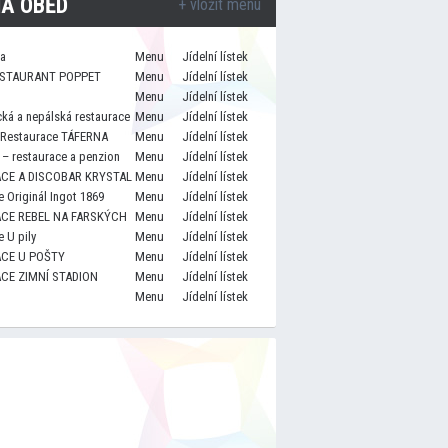
A OBĚD
+ vložit menu
za
Menu
Jídelní lístek
STAURANT POPPET
Menu
Jídelní lístek
Menu
Jídelní lístek
cká a nepálská restaurace
Menu
Jídelní lístek
 Restaurace TÁFERNA
Menu
Jídelní lístek
– restaurace a penzion
Menu
Jídelní lístek
CE A DISCOBAR KRYSTAL
Menu
Jídelní lístek
 Originál Ingot 1869
Menu
Jídelní lístek
CE REBEL NA FARSKÝCH
Menu
Jídelní lístek
 U pily
Menu
Jídelní lístek
CE U POŠTY
Menu
Jídelní lístek
CE ZIMNÍ STADION
Menu
Jídelní lístek
Menu
Jídelní lístek