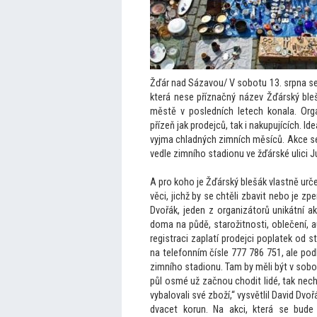
Žďár nad Sázavou/ V sobotu 13. srpna se
která nese příznačný název Žďárský bleš
městě v posledních letech konala. Org
přízeň jak prodejců, tak i nakupujících. Id
vyjma chladných zimních měsíců. Akce 
vedle zimního stadionu ve žďárské ulici
A pro koho je Žďárský blešák vlastně urče
věci, jichž by se chtěli zbavit nebo je zp
Dvořák, jeden z organizá
torů unikátní a
doma na půdě, starožitnosti, oblečení, 
registraci zaplatí prodejci poplatek od 
na telefonním čísle 777 786 751, ale pod
zimního stadionu. Tam by měli být v sobo
půl osmé už začnou chodit lidé, tak nech
vybalovali své zboží,“ vysvětlil David Dvoř
dvacet korun. Na akci, která se bude