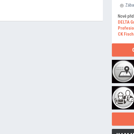
Zába
Nově přid
DELTA G
Profesio
CK Fisch