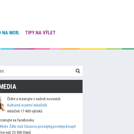
 NA MOR.
TIPY NA VÝLET
MEDIA
Čtěte a inzerujte v našich novinách
Kulturně inzertní měsíčník
měsíčně 17 400 výtisků
Inzerujte na facebooku
Město Žďár nad Sázavou-pronájmy,prodeje,koupě
více než 25 500 členů