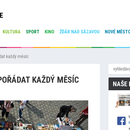
E
KULTURA
SPORT
KINO
ŽĎÁR NAD SÁZAVOU
NOVÉ MĚSTO
ádat každý měsíc
 POŘÁDAT KAŽDÝ MĚSÍC
NAŠE 