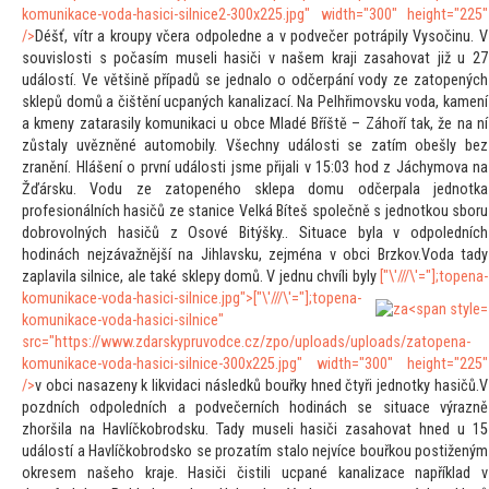
komunikace-voda-hasici-silnice2-300x225.jpg" width="300" height="225"
/>
Déšť, vítr a kroupy včera odpoledne a v podvečer potrápily Vysočinu. V
souvislosti s počasím museli hasiči v našem kraji zasahovat již u 27
událostí. Ve většině případů se jednalo o odčerpání vody ze za
topených
sklepů domů a čištění ucpaných kanalizací. Na Pelhřimovsku voda, kamení
a kmeny zatarasily komunikaci u obce Mladé Bříště – Záhoří tak, že na ní
zůstaly uvězněné au
tomobily. Všechny události se zatím obešly bez
zranění. Hlášení o první události jsme přijali v 15:03 hod z Jáchymova na
Žďársku. Vodu ze za
topeného sklepa domu odčerpala jednotka
profesionálních hasičů ze stanice Velká Bíteš společně s jednotkou sboru
dobrovolných hasičů z Osové Bitýšky.. Situace byla v odpoledních
hodinách nejzávažnější na Jihlavsku, zejména v obci Brzkov.Voda tady
zaplavila silnice, ale také sklepy domů. V jednu chvíli byly
["\'///\'="];
topena-
komunikace-voda-hasici-silnice.jpg">
["\'///\'="];
topena-
komunikace-voda-hasici-silnice"
src="https://www.zdarskypruvodce.cz/zpo/uploads/uploads/za
topena-
komunikace-voda-hasici-silnice-300x225.jpg" width="300" height="225"
/>
v obci nasazeny k likvidaci následků bouřky hned čtyři jednotky hasičů.V
pozdních odpoledních a podvečerních hodinách se situace výrazně
zhoršila na Havlíčkobrodsku. Tady museli hasiči zasahovat hned u 15
událostí a Havlíčkobrodsko se prozatím stalo nejvíce bouřkou postiženým
okresem našeho kraje. Hasiči čistili ucpané kanalizace například v