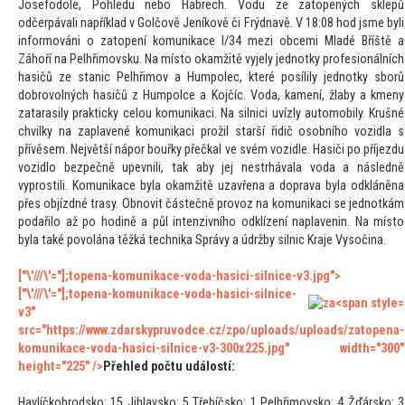
Josefodole, Pohledu nebo Habrech. Vodu ze za
topených sklepů
odčerpávali například v Golčově Jeníkově či Frýdnavě. V 18:08 hod jsme byli
informováni o za
topení komunikace I/34 mezi obcemi Mladé Bříště a
Záhoří na Pelhřimovsku. Na mís
to okamžitě vyjely jednotky profesionálních
hasičů ze stanic Pelhřimov a Humpolec, které posílily jednotky sborů
dobrovolných hasičů z Humpolce a Kojčíc. Voda, kamení, žlaby a kmeny
zatarasily prakticky celou komunikaci. Na silnici uvízly au
tomobily. Krušné
chvilky na zaplavené komunikaci prožil starší řidič osobního vozidla s
přívěsem. Největší nápor bouřky přečkal ve svém vozidle. Hasiči po příjezdu
vozidlo bezpečně upevnili, tak aby jej nestrhávala voda a následně
vyprostili. Komunikace byla okamžitě uzavřena a doprava byla odkláněna
přes objízdné trasy. Obnovit částečně provoz na komunikaci se jednotkám
podařilo až po hodině a půl intenzivního odklízení naplavenin. Na mís
to
byla také povolána těžká technika Správy a údržby silnic Kraje Vysočina.
["\'///\'="];
topena-komunikace-voda-hasici-silnice-v3.jpg">
["\'///\'="];
topena-komunikace-voda-hasici-silnice-
v3"
src="https://www.zdarskypruvodce.cz/zpo/uploads/uploads/za
topena-
komunikace-voda-hasici-silnice-v3-300x225.jpg" width="300"
height="225" />
Přehled počtu událostí:
Havlíčkobrodsko: 15 Jihlavsko: 5 Třebíčsko: 1 Pelhřimovsko: 4 Žďársko: 3