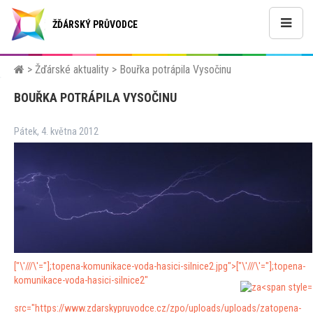
ŽĎÁRSKÝ PRŮVODCE
>
Žďárské aktuality
>
Bouřka potrápila Vysočinu
BOUŘKA POTRÁPILA VYSOČINU
Pátek, 4. května 2012
["\'///\'="];
topena-komunikace-voda-hasici-silnice2.jpg">
["\'///\'="];
topena-
komunikace-voda-hasici-silnice2"
src="https://www.zdarskypruvodce.cz/zpo/uploads/uploads/za
topena-