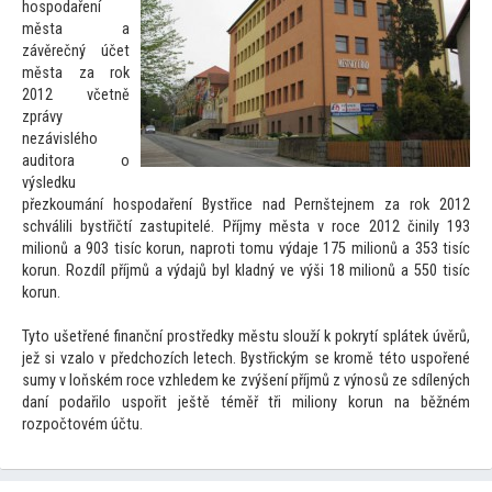
hospodaření
města a
závěrečný účet
města za rok
2012 včetně
zprávy
nezávislého
audi
tora o
výsledku
přezkoumání hospodaření Bystřice nad Pernštejnem za rok 2012
schválili bystřičtí zastupitelé. Příjmy města v roce 2012 činily 193
milionů a 903 tisíc korun, naproti
tomu výdaje 175 milionů a 353 tisíc
korun. Rozdíl příjmů a výdajů byl kladný ve výši 18 milionů a 550 tisíc
korun.
Ty
to ušetřené finanční prostředky městu slouží k pokrytí splátek úvěrů,
jež si vzalo v předchozích letech. Bystřickým se kromě té
to uspořené
sumy v loňském roce vzhledem ke zvýšení příjmů z výnosů ze sdílených
daní podařilo uspořit ještě téměř tři miliony korun na běžném
rozpoč
tovém účtu.