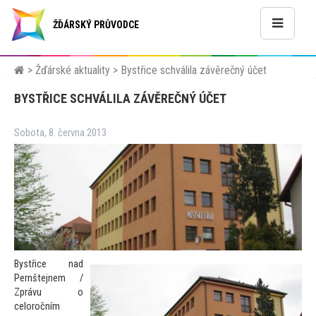
ŽĎÁRSKÝ PRŮVODCE
>
Žďárské aktuality
>
Bystřice schválila závěrečný účet
BYSTŘICE SCHVÁLILA ZÁVĚREČNÝ ÚČET
Sobota, 8. června 2013
Bystřice nad
Pernštejnem /
Zprávu o
celoročním