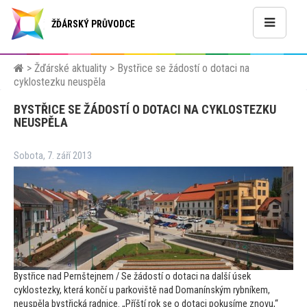
ŽĎÁRSKÝ PRŮVODCE
>
Žďárské aktuality
>
Bystřice se žádostí o dotaci na
cyklostezku neuspěla
BYSTŘICE SE ŽÁDOSTÍ O DOTACI NA CYKLOSTEZKU
NEUSPĚLA
Sobota, 7. září 2013
Bystřice nad Pernštejnem / Se žádostí o dotaci na další úsek
cyklostezky, která končí u parkoviště nad Domanínským rybníkem,
neuspěla bystřická radnice. „Příští rok se o dotaci pokusíme znovu,“