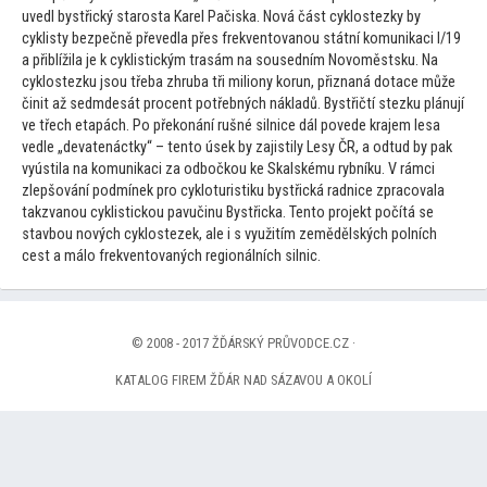
uvedl bystřický starosta Karel Pačiska. Nová část cyklostezky by
cyklisty bezpečně převedla přes frekven
tovanou státní komunikaci I/19
a přiblížila je k cyklistickým trasám na sousedním Novoměstsku. Na
cyklostezku jsou třeba zhruba tři miliony korun, přiznaná dotace může
činit až sedmdesát procent potřebných nákladů. Bystřičtí stezku plánují
ve třech etapách. Po překonání rušné silnice dál povede krajem lesa
vedle „devatenáctky“ – ten
to úsek by zajistily Lesy ČR, a odtud by pak
vyústila na komunikaci za odbočkou ke Skalskému rybníku. V rámci
zlepšování podmínek pro cykloturistiku bystřická radnice zpracovala
takzvanou cyklistickou pavučinu Bystřicka. Ten
to projekt počítá se
stavbou nových cyklostezek, ale i s využitím zemědělských polních
cest a málo frekven
tovaných regionálních silnic.
© 2008 - 2017 ŽĎÁRSKÝ PRŮVODCE.CZ ·
KATALOG FIREM ŽĎÁR NAD SÁZAVOU A OKOLÍ