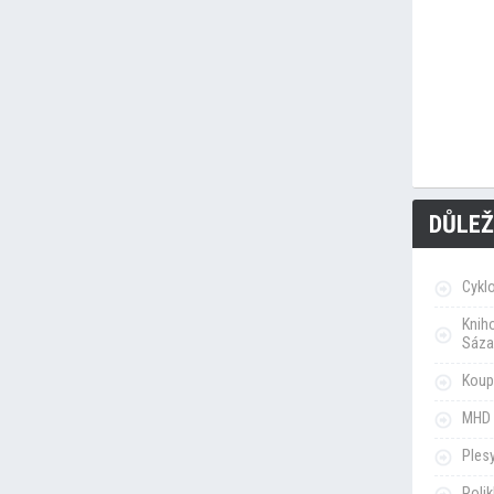
DŮLEŽ
Cykl
Knih
Sáza
Koupa
MHD 
Ples
Poli