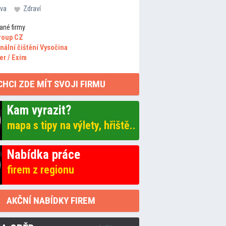
va
Zdraví
ané firmy
roup CZ
nální čištění Vysočina
er / Exim
CHCI ZDE MÍT SVOJI FIRMU
Kam vyrazit?
mapa s tipy na výlety, hřiště..
Nabídka práce
firem z regionu
AKČNÍ NABÍDKY FIREM