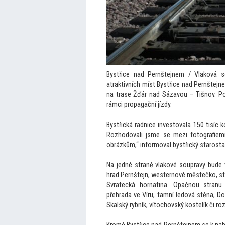
Bystřice nad Pernštejnem / Vlaková s
atraktivních míst Bystřice nad Pernštejne
na trase Žďár nad Sázavou – Tišnov. Po
rámci propagační jízdy.
Bystřická radnice inves
tovala 150 tisíc k
Rozhodovali jsme se mezi fo
tografiem
obrázkům,“ informoval bystřický starosta
Na jedné straně vlakové soupravy bude 
hrad Pernštejn, westernové městečko, str
Svratecká hornatina. Opačnou stranu 
přehrada ve Víru, tamní ledová stěna, Do
Skalský rybník, ví
tochovský kostelík či ro