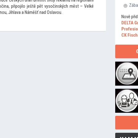
dce Českých drah umístit svoji reklamu na regionální
Zába
sočina, připojilo ještě pět vysočinských měst – Velké
tnou, Jihlava a Náměšť nad Oslavou.
Nově přid
DELTA G
Profesio
CK Fisch