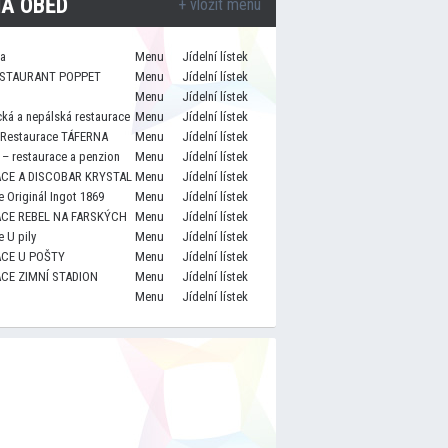
A OBĚD
+ vložit menu
za
Menu
Jídelní lístek
STAURANT POPPET
Menu
Jídelní lístek
Menu
Jídelní lístek
cká a nepálská restaurace
Menu
Jídelní lístek
 Restaurace TÁFERNA
Menu
Jídelní lístek
– restaurace a penzion
Menu
Jídelní lístek
CE A DISCOBAR KRYSTAL
Menu
Jídelní lístek
 Originál Ingot 1869
Menu
Jídelní lístek
CE REBEL NA FARSKÝCH
Menu
Jídelní lístek
 U pily
Menu
Jídelní lístek
CE U POŠTY
Menu
Jídelní lístek
CE ZIMNÍ STADION
Menu
Jídelní lístek
Menu
Jídelní lístek