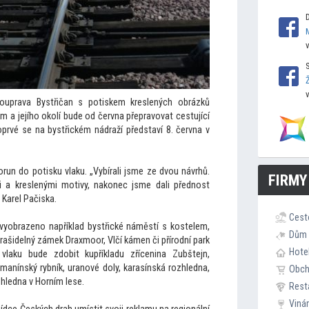
ouprava Bystřičan s potiskem kreslených obrázků
m a jejího okolí bude od června přepravovat cestující
prvé se na bystřickém nádraží představí 8. června v
orun do potisku vlaku. „Vybírali jsme ze dvou návrhů.
FIRMY
i a kreslenými motivy, nakonec jsme dali přednost
 Karel Pačiska.
Cest
vyobrazeno například bystřické náměstí s kostelem,
Dům 
ašidelný zámek Draxmoor, Vlčí kámen či přírodní park
Hote
vlaku bude zdobit kupříkladu zřícenina Zubštejn,
manínský rybník, uranové doly, karasínská rozhledna,
Obc
zhledna v Horním lese.
Rest
Viná