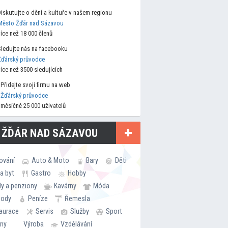
Diskutujte o dění a kultuře v našem regionu
Město Žďár nad Sázavou
více než 18 000 členů
Sledujte nás na facebooku
Žďárský průvodce
více než 3500 sledujících
Přidejte svoji firmu na web
Žďárský průvodce
měsíčně 25 000 uživatelů
 ŽĎÁR NAD SÁZAVOU
ování
Auto & Moto
Bary
Děti
a byt
Gastro
Hobby
ly a penziony
Kavárny
Móda
hody
Peníze
Řemesla
aurace
Servis
Služby
Sport
rny
Výroba
Vzdělávání