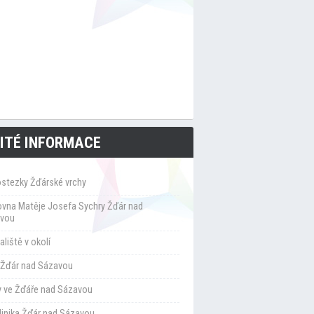
ITÉ INFORMACE
ostezky Žďárské vrchy
ovna Matěje Josefa Sychry Žďár nad
vou
liště v okolí
Žďár nad Sázavou
y ve Žďáře nad Sázavou
klinika Žďár nad Sázavou