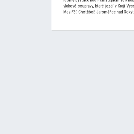
Kromě Bystřice nad Pernštejnem se k nabí
vlakové soupravy, které jezdí v Kraji Vy
Meziříčí, Chotěboř, Jaroměřice nad Roky