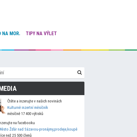
 NA MOR.
TIPY NA VÝLET
MEDIA
Čtěte a inzerujte v našich novinách
Kulturně inzertní měsíčník
měsíčně 17 400 výtisků
Inzerujte na facebooku
Město Žďár nad Sázavou-pronájmy,prodeje,koupě
více než 25 500 členů