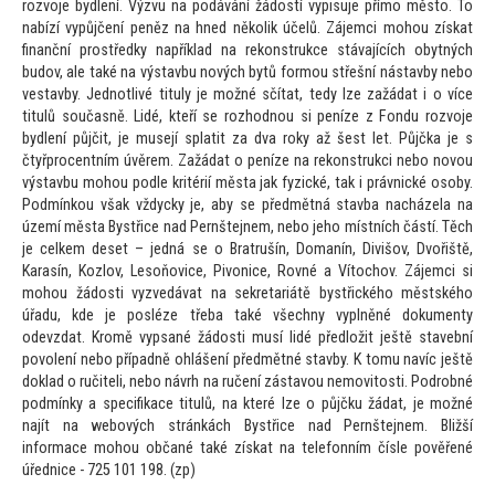
rozvoje bydlení. Výzvu na podávání žádostí vypisuje přímo měs
to. To
nabízí vypůjčení peněz na hned několik účelů. Zájemci mohou získat
finanční prostředky například na rekonstrukce stávajících obytných
budov, ale také na výstavbu nových bytů formou střešní nástavby nebo
vestavby. Jednotlivé tituly je možné sčítat, tedy lze zažádat i o více
titulů současně. Lidé, kteří se rozhodnou si peníze z Fondu rozvoje
bydlení půjčit, je musejí splatit za dva roky až šest let. Půjčka je s
čtyřprocentním úvěrem. Zažádat o peníze na rekonstrukci nebo novou
výstavbu mohou podle kritérií města jak fyzické, tak i právnické osoby.
Podmínkou však vždycky je, aby se předmětná stavba nacházela na
území města Bystřice nad Pernštejnem, nebo jeho místních částí. Těch
je celkem deset – jedná se o Bratrušín, Domanín, Divišov, Dvořiště,
Karasín, Kozlov, Lesoňovice, Pivonice, Rovné a Ví
tochov. Zájemci si
mohou žádosti vyzvedávat na sekretariátě bystřického městského
úřadu, kde je posléze třeba také všechny vyplněné dokumenty
odevzdat. Kromě vypsané žádosti musí lidé předložit ještě stavební
povolení nebo případně ohlášení předmětné stavby. K
tomu navíc ještě
doklad o ručiteli, nebo návrh na ručení zástavou nemovi
tosti. Podrobné
podmínky a specifikace titulů, na které lze o půjčku žádat, je možné
najít na webových stránkách Bystřice nad Pernštejnem. Bližší
informace mohou občané také získat na telefonním čísle pověřené
úřednice - 725 101 198. (zp)