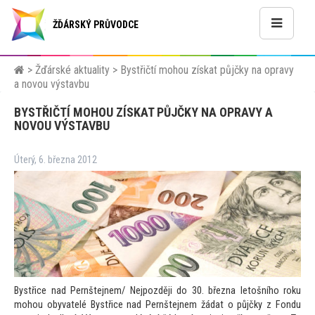
ŽĎÁRSKÝ PRŮVODCE
>
Žďárské aktuality
>
Bystřičtí mohou získat půjčky na opravy
a novou výstavbu
BYSTŘIČTÍ MOHOU ZÍSKAT PŮJČKY NA OPRAVY A
NOVOU VÝSTAVBU
Úterý, 6. března 2012
Bystřice nad Pernštejnem/ Nejpozději do 30. března le
tošního roku
mohou obyvatelé Bystřice nad Pernštejnem žádat o půjčky z Fondu