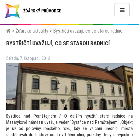
ŽĎÁRSKÝ PRŮVODCE
>
Žďárské aktuality
>
Bystřičtí uvažují, co se starou radnicí
BYSTŘIČTÍ UVAŽUJÍ, CO SE STAROU RADNICÍ
Středa, 7. listopadu 2012
Bystřice nad Pernštejnem / O dalším využití staré radnice na
Masarykově náměstí uvažuje vedení Bystřice nad Pernštejnem. „Objekt
je už od poloviny loňského roku, kdy se všichni úředníci města
sestěhovali do budovy úřadu v Příční ulici, prázdný. Tedy s výjimkou