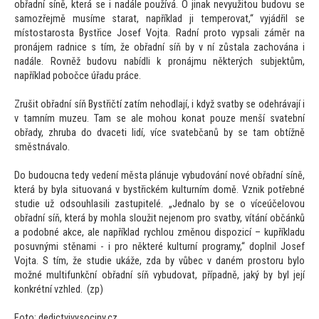
obřadní síně, která se i nadále používá. O jinak nevyuži
tou budovu se
samozřejmě musíme starat, například ji temperovat,“ vyjádřil se
mís
tostarosta Bystřice Josef Vojta. Radní pro
to vypsali záměr na
pronájem radnice s tím, že obřadní síň by v ní zůstala zachována i
nadále. Rovněž budovu nabídli k pronájmu některých subjektům,
například pobočce úřadu práce.
Zrušit obřadní síň Bystřičtí zatím nehodlají, i když svatby se odehrávají i
v tamním muzeu. Tam se ale mohou konat pouze menší svatební
obřady, zhruba do dvaceti lidí, více svatebčanů by se tam obtížně
směstnávalo.
Do budoucna tedy vedení města plánuje vybudování nové obřadní síně,
která by byla situovaná v bystřickém kulturním domě. Vznik potřebné
studie už odsouhlasili zastupitelé. „Jednalo by se o víceúčelovou
obřadní síň, která by mohla sloužit nejenom pro svatby, vítání občánků
a podobné akce, ale například rychlou změnou dispozicí – kupříkladu
posuvnými stěnami - i pro některé kulturní programy,“ doplnil Josef
Vojta. S tím, že studie ukáže, zda by vůbec v daném pros
toru bylo
možné multifunkční obřadní síň vybudovat, případně, jaký by byl její
konkrétní vzhled. (zp)
Fo
to: dedictvivysociny.cz