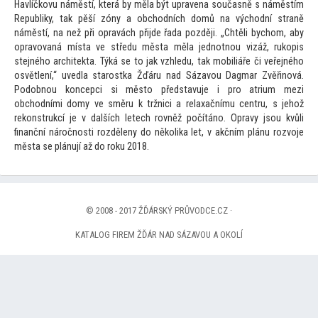
Havlíčkovu náměstí, která by měla být upravena současně s náměstím
Republiky, tak pěší zóny a obchodních domů na východní straně
náměstí, na než při opravách přijde řada později. „Chtěli bychom, aby
opravovaná místa ve středu města měla jednotnou vizáž, rukopis
stejného architekta. Týká se
to jak vzhledu, tak mobiliáře či veřejného
osvětlení,“ uvedla starostka Žďáru nad Sázavou Dagmar Zvěřinová.
Podobnou koncepci si měs
to představuje i pro atrium mezi
obchodními domy ve směru k tržnici a relaxačnímu centru, s jehož
rekonstrukcí je v dalších letech rovněž počítáno. Opravy jsou kvůli
finanční náročnosti rozděleny do několika let, v akčním plánu rozvoje
města se plánují až do roku 2018.
© 2008 - 2017 ŽĎÁRSKÝ PRŮVODCE.CZ ·
KATALOG FIREM ŽĎÁR NAD SÁZAVOU A OKOLÍ