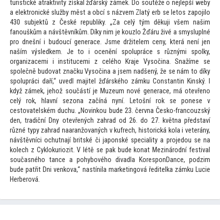
turistické atraktivity získal žďárský zámek. Do soutěže o nejlepší weby
a elektronické služby měst a obcí s názvem Zlatý erb se le
tos zapojilo
430 subjektů z České republiky. „Za celý tým děkuji všem našim
fanouškům a návštěvníkům. Díky nim je kouzlo Žďáru živé a smysluplné
pro dnešní i budoucí generace. Jsme držitelem ceny, která není jen
naším výsledkem. Je
to i ocenění spolupráce s různými spolky,
organizacemi i institucemi z celého Kraje Vysočina. Snažíme se
společně budovat značku Vysočina a jsem nadšený, že se nám
to díky
spolupráci daří,“ uvedl majitel žďárského zámku Constantin Kinský. I
když zámek, jehož součástí je Muzeum nové generace, má otevřeno
celý rok, hlavní sezona začíná nyní. Le
tošní rok se ponese v
ces
tovatelském duchu. „Novinkou bude 23. června Česko-francouzský
den, tradiční Dny otevřených zahrad od 26. do 27. května představí
různé typy zahrad naaranžovaných v kufrech, his
torická kola i veterány,
návštěvníci ochutnají britské či japonské speciality a projedou se na
kolech z Cyklokuriozit. V létě se pak bude konat Mezinárodní festival
současného tance a pohybového divadla KoresponDance, podzim
bude patřit Dni venkova,“ nastínila marketingová ředitelka zámku Lucie
Herberová.