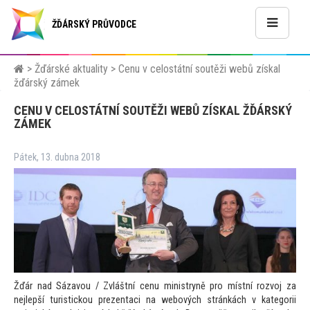
ŽĎÁRSKÝ PRŮVODCE
>
Žďárské aktuality
>
Cenu v celostátní soutěži webů získal
žďárský zámek
CENU V CELOSTÁTNÍ SOUTĚŽI WEBŮ ZÍSKAL ŽĎÁRSKÝ
ZÁMEK
Pátek, 13. dubna 2018
Žďár nad Sázavou / Zvláštní cenu ministryně pro místní rozvoj za
nejlepší turistickou prezentaci na webových stránkách v kategorii