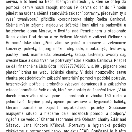
června, a
to hned na třech sběrných místech. „Ti, kteří se chtějí do
pomoci lidem v nouzi zapojit, mohou 19. června od 14 do 17 hodin
přinést na určená sběrná stanoviště základní potraviny, především ty s
vyšší trvanlivostí,“ přiblížila koordiná
torka sbírky Radka Čaníková.
Sběrná místa zájemci najdou ve žďárské Horní ulici na parkovišti u
hotelového domu Morava, v Bystřici nad Pernštejnem u stacionáře
Rosa v ulici Pod Horou a ve Velkém Meziříčí v zařízení Wellmez v
Hornoměstské ulici. „Především se jedná o masové a zeleninové
konzervy, polévky, bujony, mléko, olej, cukr, mouku, rýži, těs
toviny,
paštiky, med, marmeládu, přesnídávky, kečup, luštěniny, ovocný čaj,
ovesné kaše a další trvanlivé potraviny,“ sdělila Radka Čaníková. Přispět
se dá i finančně na číslo účtu 110889787/0300, v. s. 801, případně přes
platební bránu na webu žďárské charity. V době nouzového stavu
charita prostřednictvím základní materiální pomoci v podobě potravin,
hygienických potřeb a drobného vybavení domácnosti a základního
ošacení pomáhala řadě osob, které se dostaly do finanční krize. „V 66
dnech nouzového stavu jsme se postarali o zhruba 150 rodin a
jednotlivců. Nejvíce poskytujeme potravinové a hygienické balíčky,
kterými pomáháme zajistit nejzákladnější potřeby. Současně
mapujeme situaci a hledáme další možnosti pomoci a podpory,“
vyjádřila se vedoucí Charitní záchranné sítě Oblastní charity Žďár nad
Sázavou Jana Kincová Křížková. „Potraviny a hygienické potřeby
získáváme z potravinové banky, projektu FEAD. Současně je k té
to