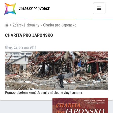
ŽĎÁRSKÝ PRŮVODCE
>
Žďárské aktuality
>
Charita pro Japonsko
CHARITA PRO JAPONSKO
Úterý, 22. března 2011
Pomoc obětem zemětřesení a následné vlny tsunami.