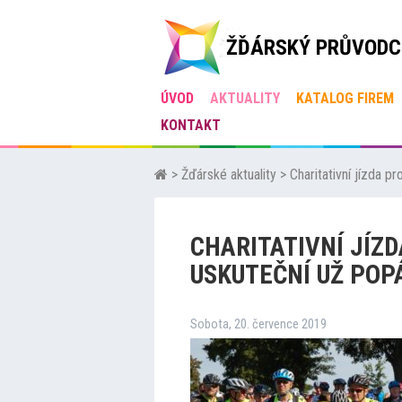
ŽĎÁRSKÝ PRŮVODC
ÚVOD
AKTUALITY
KATALOG FIREM
KONTAKT
>
Žďárské aktuality
>
Charitativní jízda 
CHARITATIVNÍ JÍZ
USKUTEČNÍ UŽ POP
Sobota, 20. července 2019