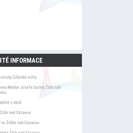
ITÉ INFORMACE
ostezky Žďárské vrchy
ovna Matěje Josefa Sychry Žďár nad
vou
liště v okolí
Žďár nad Sázavou
y ve Žďáře nad Sázavou
klinika Žďár nad Sázavou