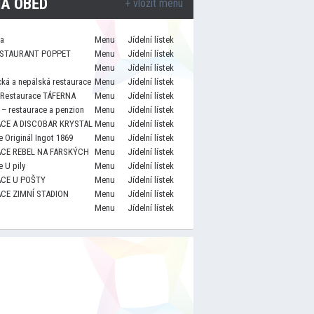
A OBĚD
+ vložit menu
za
Menu
Jídelní lístek
STAURANT POPPET
Menu
Jídelní lístek
Menu
Jídelní lístek
cká a nepálská restaurace
Menu
Jídelní lístek
 Restaurace TÁFERNA
Menu
Jídelní lístek
– restaurace a penzion
Menu
Jídelní lístek
CE A DISCOBAR KRYSTAL
Menu
Jídelní lístek
 Originál Ingot 1869
Menu
Jídelní lístek
CE REBEL NA FARSKÝCH
Menu
Jídelní lístek
 U pily
Menu
Jídelní lístek
CE U POŠTY
Menu
Jídelní lístek
CE ZIMNÍ STADION
Menu
Jídelní lístek
Menu
Jídelní lístek