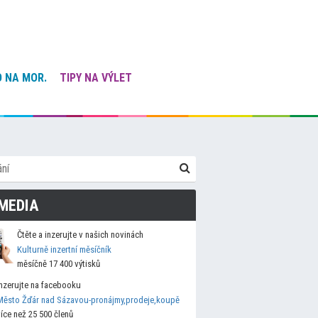
 NA MOR.
TIPY NA VÝLET
MEDIA
Čtěte a inzerujte v našich novinách
Kulturně inzertní měsíčník
měsíčně 17 400 výtisků
Inzerujte na facebooku
Město Žďár nad Sázavou-pronájmy,prodeje,koupě
více než 25 500 členů