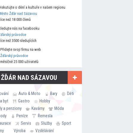
Diskutujte o dění a kultuře v našem regionu
Město Žďár nad Sázavou
více než 18 000 členů
Sledujte nás na facebooku
Žďárský průvodce
více než 3500 sledujících
Přidejte svoji firmu na web
Žďárský průvodce
měsíčně 25 000 uživatelů
 ŽĎÁR NAD SÁZAVOU
ování
Auto & Moto
Bary
Děti
a byt
Gastro
Hobby
ly a penziony
Kavárny
Móda
hody
Peníze
Řemesla
aurace
Servis
Služby
Sport
rny
Výroba
Vzdělávání