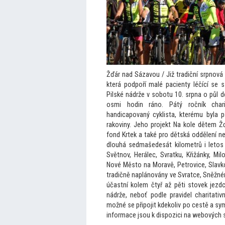
Žďár nad Sázavou / Již tradiční srpnová
která podpoří malé pacienty léčící se 
Pilské nádrže v sobotu 10. srpna o půl 
osmi hodin ráno. Pátý ročník chari
h
andicapovaný cyklista, kterému byla 
rakoviny. Jeho projekt Na kole dětem Ž
fond Krtek a také pro dětská oddělení 
dlouhá sedmašedesát kilometrů i le
tos
Světnov, Herálec, Svratku, Křižánky, Mil
Nové Měs
to na Moravě, Petrovice, Slavk
tradičně naplánovány ve Svratce, Sněžn
účastní kolem čtyř až pěti s
tovek jezdc
nádrže, neboť podle pravidel charitativ
možné se připojit kdekoliv po cestě a sy
informace jsou k dispozici na webových