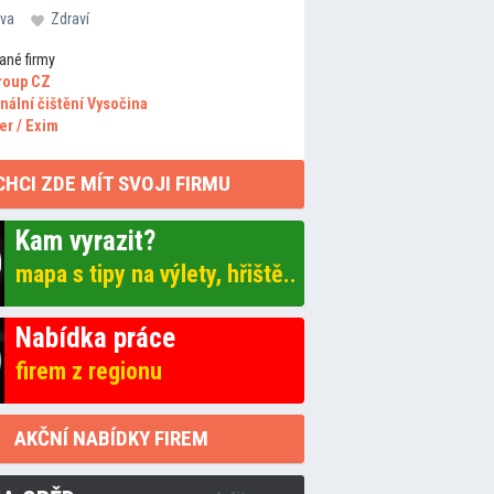
va
Zdraví
ané firmy
roup CZ
nální čištění Vysočina
er / Exim
CHCI ZDE MÍT SVOJI FIRMU
Kam vyrazit?
mapa s tipy na výlety, hřiště..
Nabídka práce
firem z regionu
AKČNÍ NABÍDKY FIREM