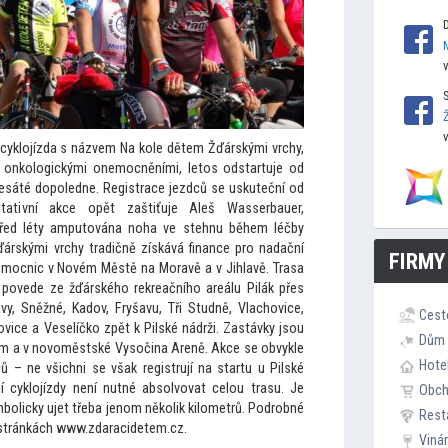
 cyklojízda s názvem Na kole dětem Žďárskými vrchy,
s onkologickými onemocněními, le
tos odstartuje od
desáté dopoledne. Registrace jezdců se uskuteční od
tativní akce opět zaštiťuje Aleš Wasserbauer,
před léty ampu
tována noha ve stehnu během léčby
ďárskými vrchy tradičně získává finance pro nadační
FIRMY
nemocnic v Novém Městě na Moravě a v Jihlavě. Trasa
 povede ze žďárského rekreačního areálu Pilák přes
ovy, Sněžné, Kadov, Fryšavu, Tři Studně, Vlachovice,
Cest
ovice a Veselíčko zpět k Pilské nádrži. Zastávky jsou
Dům 
ém a v novoměstské Vysočina Areně. Akce se obvykle
Hote
ů – ne všichni se však registrují na startu u Pilské
ní cyklojízdy není nutné absolvovat celou trasu. Je
Obc
mbolicky ujet třeba jenom několik kilometrů. Podrobné
Rest
 stránkách www.zdaracidetem.cz.
Viná