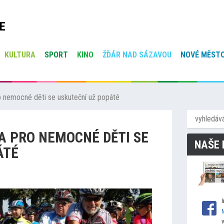
E
KULTURA
SPORT
KINO
ŽĎÁR NAD SÁZAVOU
NOVÉ MĚSTO
pro nemocné děti se uskuteční už popáté
DA PRO NEMOCNÉ DĚTI SE
NAŠE 
ÁTÉ