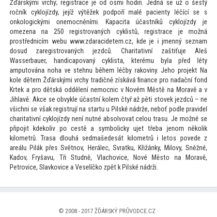
Žďárskými vrchy; registrace je od osmi hodin. Jedná se už o šestý
ročník cyklojízdy, jejíž výtěžek podpoří malé pacienty léčící se s
onkologickými onemocněními. Kapacita účastníků cyklojízdy je
omezena na 250 registrovaných cyklistů, registrace je možná
prostřednicím webu www.zdaracidetem.cz, kde je i jmenný seznam
dosud zaregistrovaných jezdců. Charitativní zaštiťuje Aleš
Wasserbauer, h
andicapovaný cyklista, kterému byla před léty
ampu
tována noha ve stehnu během léčby rakoviny. Jeho projekt Na
kole dětem Žďárskými vrchy tradičně získává finance pro nadační fond
Krtek a pro dětská oddělení nemocnic v Novém Městě na Moravě a v
Jihlavě. Akce se obvykle účastní kolem čtyř až pěti s
tovek jezdců – ne
všichni se však registrují na startu u Pilské nádrže, neboť podle pravidel
charitativní cyklojízdy není nutné absolvovat celou trasu. Je možné se
připojit kdekoliv po cestě a symbolicky ujet třeba jenom několik
kilometrů. Trasa dlouhá sedmašedesát kilometrů i le
tos povede z
areálu Pilák přes Světnov, Herálec, Svratku, Křižánky, Milovy, Sněžné,
Kadov, Fryšavu, Tři Studně, Vlachovice, Nové Měs
to na Moravě,
Petrovice, Slavkovice a Veselíčko zpět k Pilské nádrži.
© 2008 - 2017 ŽĎÁRSKÝ PRŮVODCE.CZ ·