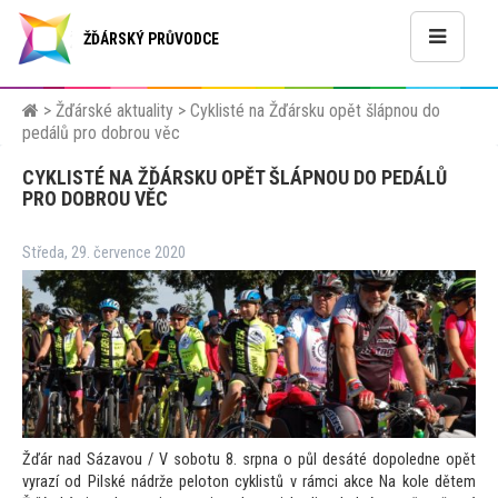
ŽĎÁRSKÝ PRŮVODCE
>
Žďárské aktuality
>
Cyklisté na Žďársku opět šlápnou do
pedálů pro dobrou věc
CYKLISTÉ NA ŽĎÁRSKU OPĚT ŠLÁPNOU DO PEDÁLŮ
PRO DOBROU VĚC
Středa, 29. července 2020
Žďár nad Sázavou / V sobotu 8. srpna o půl desáté dopoledne opět
vyrazí od Pilské nádrže pelo
ton cyklistů v rámci akce Na kole dětem