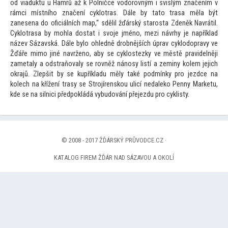
od viaduktu u Hamrů až k Polničce vodorovným i svislým značením v
rámci místního značení cyklotras. Dále by ta
to trasa měla být
zanesena do oficiálních map,“ sdělil žďárský starosta Zdeněk Navrátil.
Cyklotrasa by mohla dostat i svoje jméno, mezi návrhy je například
název Sázavská. Dále bylo ohledně drobnějších úprav cyklodopravy ve
Žďáře mimo jiné navrženo, aby se cyklostezky ve městě pravidelněji
zametaly a odstraňovaly se rovněž nánosy listí a zeminy kolem jejich
okrajů. Zlepšit by se kupříkladu měly také podmínky pro jezdce na
kolech na křížení trasy se Strojírenskou ulicí nedaleko Penny Marketu,
kde se na silnici předpokládá vybudování přejezdu pro cyklisty.
© 2008 - 2017 ŽĎÁRSKÝ PRŮVODCE.CZ ·
KATALOG FIREM ŽĎÁR NAD SÁZAVOU A OKOLÍ