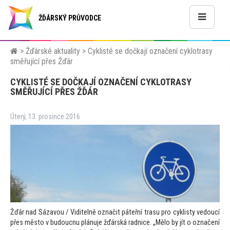
ŽĎÁRSKÝ PRŮVODCE
>
Žďárské aktuality
>
Cyklisté se dočkají označení cyklotrasy
směřující přes Žďár
CYKLISTÉ SE DOČKAJÍ OZNAČENÍ CYKLOTRASY
SMĚŘUJÍCÍ PŘES ŽĎÁR
Úterý, 13. prosince 2016
Žďár nad Sázavou / Viditelně označit páteřní trasu pro cyklisty vedoucí
přes měs
to v budoucnu plánuje žďárská radnice. „Mělo by jít o označení