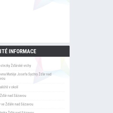
ITÉ INFORMACE
ostezky Žďárské vrchy
ovna Matěje Josefa Sychry Žďár nad
vou
liště v okolí
Žďár nad Sázavou
y ve Žďáře nad Sázavou
klinika Žďár nad Sázavou