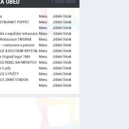
A OBĚD
+ vložit menu
za
Menu
Jídelní lístek
STAURANT POPPET
Menu
Jídelní lístek
Menu
Jídelní lístek
cká a nepálská restaurace
Menu
Jídelní lístek
 Restaurace TÁFERNA
Menu
Jídelní lístek
– restaurace a penzion
Menu
Jídelní lístek
CE A DISCOBAR KRYSTAL
Menu
Jídelní lístek
 Originál Ingot 1869
Menu
Jídelní lístek
CE REBEL NA FARSKÝCH
Menu
Jídelní lístek
 U pily
Menu
Jídelní lístek
CE U POŠTY
Menu
Jídelní lístek
CE ZIMNÍ STADION
Menu
Jídelní lístek
Menu
Jídelní lístek