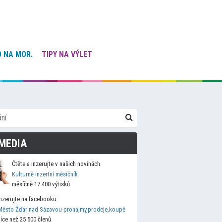
 NA MOR.
TIPY NA VÝLET
MEDIA
Čtěte a inzerujte v našich novinách
Kulturně inzertní měsíčník
měsíčně 17 400 výtisků
Inzerujte na facebooku
Město Žďár nad Sázavou-pronájmy,prodeje,koupě
více než 25 500 členů