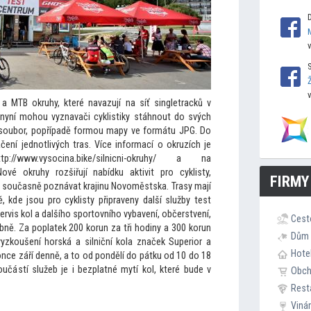
a MTB okruhy, které navazují na síť singletracků v
nyní mohou vyznavači cyklistiky stáhnout do svých
 soubor, popřípadě formou mapy ve formátu JPG. Do
ení jednotlivých tras. Více informací o okruzích je
ww.vysocina.bike/silnicni-okruhy/ a na
Nové okruhy rozšiřují nabídku aktivit pro cyklisty,
FIRMY
ějí současně poznávat krajinu Novoměstska. Trasy mají
 kde jsou pro cyklisty připraveny další služby test
ervis kol a dalšího spor
tovního vybavení, občerstvení,
Cest
bně. Za poplatek 200 korun za tři hodiny a 300 korun
Dům 
vyzkoušení horská a silniční kola značek Superior a
Hote
once září denně, a
to od pondělí do pátku od 10 do 18
učástí služeb je i bezplatné mytí kol, které bude v
Obc
Rest
Viná