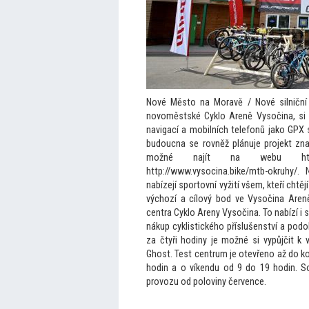
Nové Měs
to na Moravě / Nové silniční 
novoměstské Cyklo Areně Vysočina, si 
navigací a mobilních telefonů jako GPX
budoucna se rovněž plánuje projekt znač
možné najít na webu http://w
http://www.vysocina.bike/mtb-okruhy/. 
nabízejí spor
tovní vyžití všem, kteří cht
výchozí a cílový bod ve Vysočina Areně,
centra Cyklo Areny Vysočina. To nabízí i s
nákup cyklistického příslušenství a podo
za čtyři hodiny je možné si vypůjčit k 
Ghost. Test centrum je otevřeno až do k
hodin a o víkendu od 9 do 19 hodin. So
provozu od poloviny července.