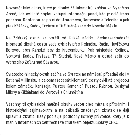
Novoměstský okruh, který je dlouhý 68 kilometrů, začíná ve Vysočina
Areně, kde cyklisté najdou vstupní informační panel, kde je celá trasa
popsaná. Dostanou se po ní do Jimramova, Borovnice a Telecího a pak
přes Křižánky, Kadov, Fryšavu a Tři Studně zase do Nového Města.
Na Žďárský okruh se vyráží od Pilské nádrže. Sedmasedmdesát
kilometrů dlouhá cesta vede cyklisty přes Polničku, Račín, Havlíčkovu
Borovou přes Ranské lesy do Krucemburku. Pak následuje Košinov,
Vor
tová, Kadov, Fryšava, Tři Studně, Nové Měs
to a odtud zpět do
výchozího Žďáru nad Sázavou.
Svratecko-hlinecký okruh začíná ve Svratce na náměstí, případně ale i v
Betlémě v Hlinsku, a za osmašedesát kilometrů cesty cyklisté projedou
kolem zámečku Karlštejn, Pus
tou Kamenicí, Pus
tou Rybnou, Českými
Milovy a Křižánkami do Vor
tové a Chlumětína.
Všechny tři cyklistické naučné okruhy vedou přes místa s přírodními i
his
torickými zajímavostmi a na základě značených zkratek se dají
upravit a zkrátit. Trasy popisuje podrobný tištěný průvodce, který je k
mání v informačních centrech i ve žďárském objektu Správy CHKO.