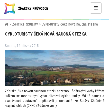
ŽĎÁRSKÝ PRŮVODCE
>
Žďárské aktuality
>
Cykloturisty čeká nová naučná stezka
CYKLOTURISTY ČEKÁ NOVÁ NAUČNÁ STEZKA
Sobota, 14. března 2015
Žďársko / Na novou naučnou stezku nazvanou Žďárskými vrchy křížem
krážem se mohou nyní vydat příznivci cykloturistiky. Má tři okruhy a
dvaadvacet zastavení a připravili ji ochranáři ze Správy Chráněné
krajinné oblasti (CHKO) Žďárské vrchy.