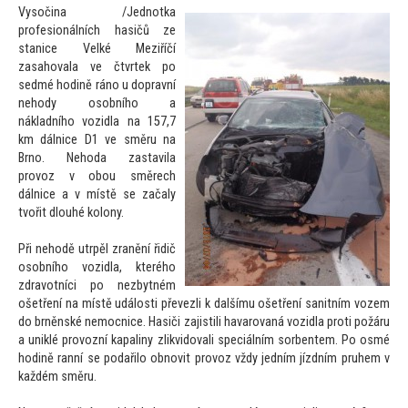
Vysočina /Jednotka
profesionálních hasičů ze
stanice Velké Meziříčí
zasahovala ve čtvrtek po
sedmé hodině ráno u dopravní
nehody osobního a
nákladního vozidla na 157,7
km dálnice D1 ve směru na
Brno. Nehoda zastavila
provoz v obou směrech
dálnice a v místě se začaly
tvořit dlouhé kolony.
Při nehodě utrpěl zranění řidič
osobního vozidla, kterého
zdravotníci po nezbytném
ošetření na místě události převezli k dalšímu ošetření sanitním vozem
do brněnské nemocnice. Hasiči zajistili havarovaná vozidla proti požáru
a uniklé provozní kapaliny zlikvidovali speciálním sorbentem. Po osmé
hodině ranní se podařilo obnovit provoz vždy jedním jízdním pruhem v
každém směru.