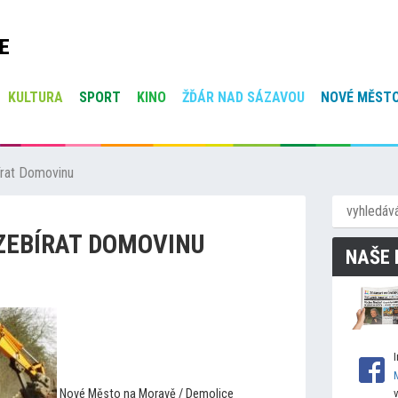
E
KULTURA
SPORT
KINO
ŽĎÁR NAD SÁZAVOU
NOVÉ MĚSTO
bírat Domovinu
OZEBÍRAT DOMOVINU
NAŠE 
Nové Měs
to na Moravě / Demolice