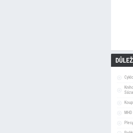
DŮLEŽ
Cykl
Knih
Sáza
Koupa
MHD 
Ples
Poli