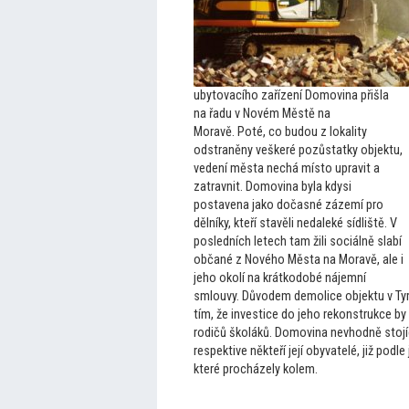
uby
tovacího zařízení Domovina přišla
na řadu v Novém Městě na
Moravě. Poté, co budou z lokality
odstraněny veškeré pozůstatky objektu,
vedení města nechá mís
to upravit a
zatravnit. Domovina byla kdysi
postavena jako dočasné zázemí pro
dělníky, kteří stavěli nedaleké sídliště. V
posledních letech tam žili sociálně slabí
občané z Nového Města na Moravě, ale i
jeho okolí na krátkodobé nájemní
smlouvy. Důvodem demolice objektu v Tyrš
tím, že investice do jeho rekonstrukce by
rodičů školáků. Domovina nevhodně s
toj
respektive někteří její obyvatelé, již podle
které procházely kolem.