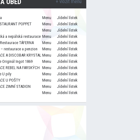
A OBĚD
+ vložit menu
za
Menu
Jídelní lístek
STAURANT POPPET
Menu
Jídelní lístek
Menu
Jídelní lístek
cká a nepálská restaurace
Menu
Jídelní lístek
 Restaurace TÁFERNA
Menu
Jídelní lístek
– restaurace a penzion
Menu
Jídelní lístek
CE A DISCOBAR KRYSTAL
Menu
Jídelní lístek
 Originál Ingot 1869
Menu
Jídelní lístek
CE REBEL NA FARSKÝCH
Menu
Jídelní lístek
 U pily
Menu
Jídelní lístek
CE U POŠTY
Menu
Jídelní lístek
CE ZIMNÍ STADION
Menu
Jídelní lístek
Menu
Jídelní lístek