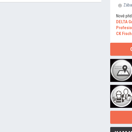
Zába
Nově přid
DELTA G
Profesio
CK Fisch