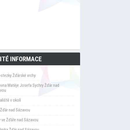
ITÉ INFORMACE
ostezky Žďárské vrchy
ovna Matěje Josefa Sychry Žďár nad
vou
liště v okolí
Žďár nad Sázavou
y ve Žďáře nad Sázavou
klinika Žďár nad Sázavou