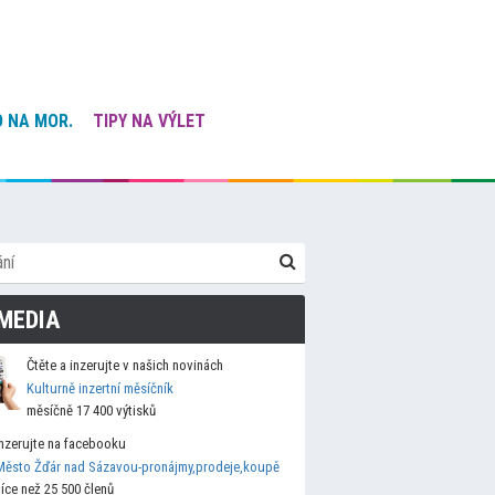
 NA MOR.
TIPY NA VÝLET
MEDIA
Čtěte a inzerujte v našich novinách
Kulturně inzertní měsíčník
měsíčně 17 400 výtisků
Inzerujte na facebooku
Město Žďár nad Sázavou-pronájmy,prodeje,koupě
více než 25 500 členů