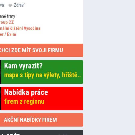
va
Zdraví
ané firmy
roup CZ
nální čištění Vysočina
er / Exim
CHCI ZDE MÍT SVOJI FIRMU
Kam vyrazit?
mapa s tipy na výlety, hřiště..
Nabídka práce
firem z regionu
AKČNÍ NABÍDKY FIREM