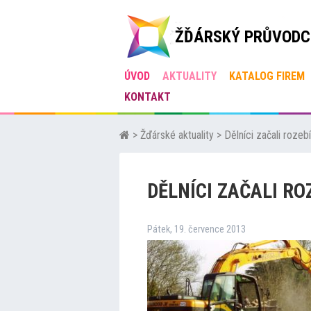
ŽĎÁRSKÝ PRŮVODC
ÚVOD
AKTUALITY
KATALOG FIREM
KONTAKT
>
Žďárské aktuality
>
Dělníci začali roze
DĚLNÍCI ZAČALI R
Pátek, 19. července 2013