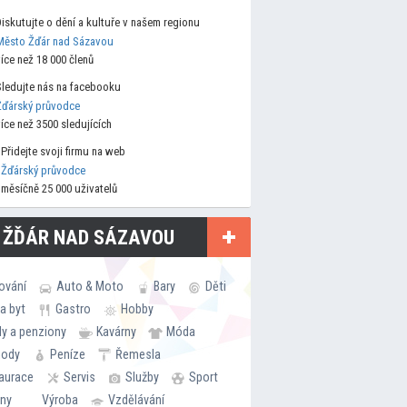
Diskutujte o dění a kultuře v našem regionu
Město Žďár nad Sázavou
více než 18 000 členů
Sledujte nás na facebooku
Žďárský průvodce
více než 3500 sledujících
Přidejte svoji firmu na web
Žďárský průvodce
měsíčně 25 000 uživatelů
 ŽĎÁR NAD SÁZAVOU
ování
Auto & Moto
Bary
Děti
a byt
Gastro
Hobby
ly a penziony
Kavárny
Móda
hody
Peníze
Řemesla
aurace
Servis
Služby
Sport
rny
Výroba
Vzdělávání