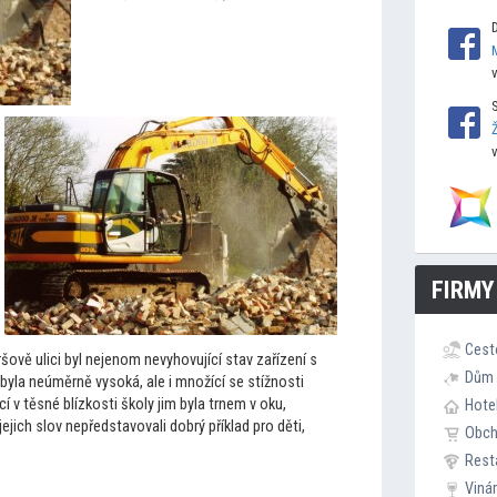
FIRMY
Cest
ově ulici byl nejenom nevyhovující stav zařízení s
Dům 
 byla neúměrně vysoká, ale i množící se stížnosti
ící v těsné blízkosti školy jim byla trnem v oku,
Hote
 jejich slov nepředstavovali dobrý příklad pro děti,
Obc
Rest
Viná