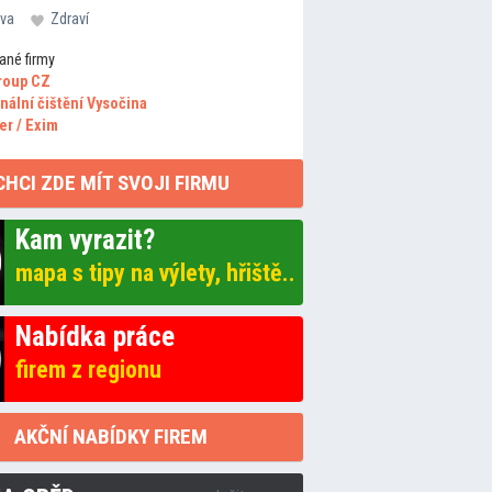
va
Zdraví
ané firmy
roup CZ
nální čištění Vysočina
er / Exim
CHCI ZDE MÍT SVOJI FIRMU
Kam vyrazit?
mapa s tipy na výlety, hřiště..
Nabídka práce
firem z regionu
AKČNÍ NABÍDKY FIREM