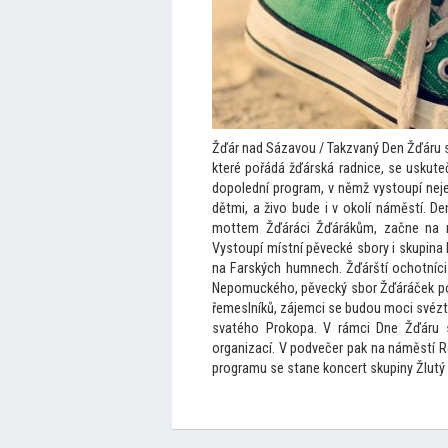
Žďár nad Sázavou / Takzvaný Den Žďáru s
které pořádá žďárská radnice, se uskuteč
dopolední program, v němž vys
toupí nej
dětmi, a živo bude i v okolí náměstí. 
mottem Žďáráci Žďárákům, začne na n
Vys
toupí místní pěvecké sbory i skupina 
na Farských humnech. Žďárští ochotníci 
Nepomuckého, pěvecký sbor Žďáráček pok
řemeslníků, zájemci se budou moci svézt
svatého Prokopa. V rámci Dne Žďáru se
organizací. V podvečer pak na náměstí R
programu se stane koncert skupiny Žlutý