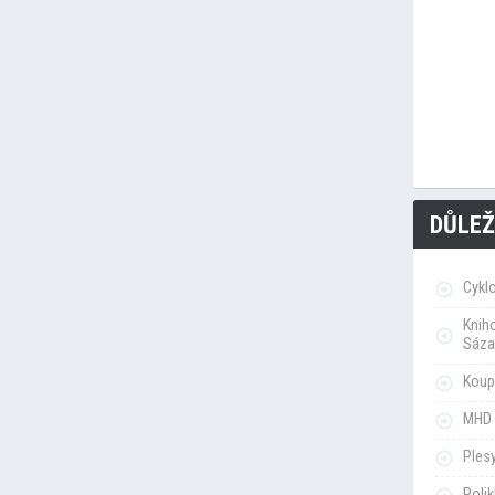
DŮLEŽ
Cykl
Knih
Sáza
Koupa
MHD 
Ples
Poli