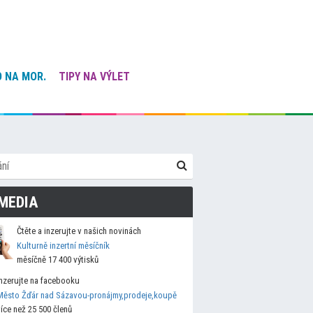
 NA MOR.
TIPY NA VÝLET
MEDIA
Čtěte a inzerujte v našich novinách
Kulturně inzertní měsíčník
měsíčně 17 400 výtisků
Inzerujte na facebooku
Město Žďár nad Sázavou-pronájmy,prodeje,koupě
více než 25 500 členů