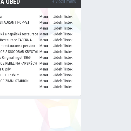
A OBĚD
+ vložit menu
za
Menu
Jídelní lístek
STAURANT POPPET
Menu
Jídelní lístek
Menu
Jídelní lístek
cká a nepálská restaurace
Menu
Jídelní lístek
 Restaurace TÁFERNA
Menu
Jídelní lístek
– restaurace a penzion
Menu
Jídelní lístek
CE A DISCOBAR KRYSTAL
Menu
Jídelní lístek
 Originál Ingot 1869
Menu
Jídelní lístek
CE REBEL NA FARSKÝCH
Menu
Jídelní lístek
 U pily
Menu
Jídelní lístek
CE U POŠTY
Menu
Jídelní lístek
CE ZIMNÍ STADION
Menu
Jídelní lístek
Menu
Jídelní lístek