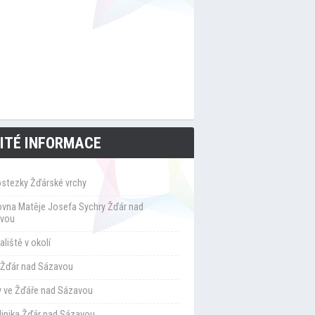
ITÉ INFORMACE
ostezky Žďárské vrchy
ovna Matěje Josefa Sychry Žďár nad
vou
liště v okolí
Žďár nad Sázavou
y ve Žďáře nad Sázavou
klinika Žďár nad Sázavou