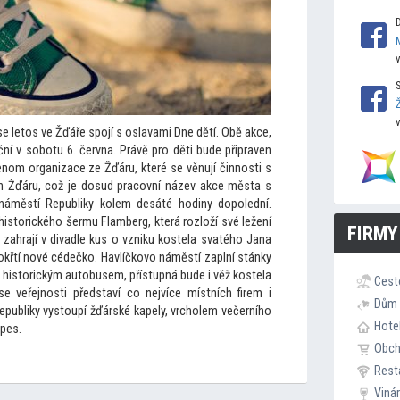
e le
tos ve Žďáře spojí s oslavami Dne dětí. Obě akce,
ní v sobotu 6. června. Právě pro děti bude připraven
enom organizace ze Žďáru, které se věnují činnosti s
Den Žďáru, což je dosud pracovní název akce města s
áměstí Republiky kolem desáté hodiny dopolední.
his
torického šermu Flamberg, která rozloží své ležení
FIRMY
zahrají v divadle kus o vzniku kostela svatého Jana
řtí nové cédečko. Havlíčkovo náměstí zaplní stánky
 his
torickým au
tobusem, přístupná bude i věž kostela
Cest
 veřejnosti představí co nejvíce místních firem i
Dům 
epubliky vys
toupí žďárské kapely, vrcholem večerního
Hote
 pes.
Obc
Rest
Viná