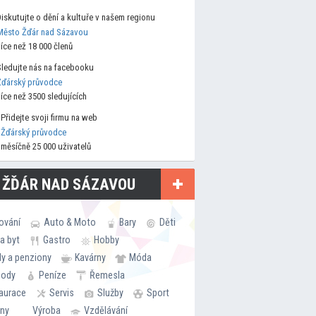
Diskutujte o dění a kultuře v našem regionu
Město Žďár nad Sázavou
více než 18 000 členů
Sledujte nás na facebooku
Žďárský průvodce
více než 3500 sledujících
Přidejte svoji firmu na web
Žďárský průvodce
měsíčně 25 000 uživatelů
 ŽĎÁR NAD SÁZAVOU
ování
Auto & Moto
Bary
Děti
a byt
Gastro
Hobby
ly a penziony
Kavárny
Móda
hody
Peníze
Řemesla
aurace
Servis
Služby
Sport
rny
Výroba
Vzdělávání