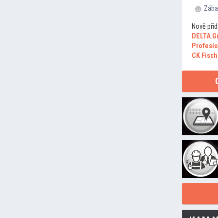
Zába
Nově přid
DELTA G
Profesio
CK Fisch