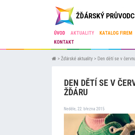
ŽĎÁRSKÝ PRŮVODC
ÚVOD
AKTUALITY
KATALOG FIREM
KONTAKT
>
Žďárské aktuality
>
Den dětí se v červn
DEN DĚTÍ SE V ČER
ŽĎÁRU
Neděle, 22. března 2015