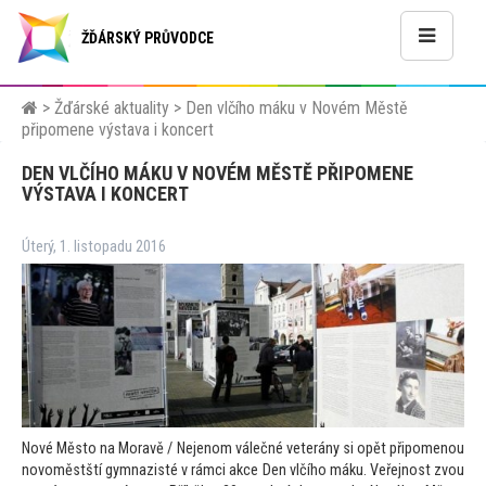
ŽĎÁRSKÝ PRŮVODCE
>
Žďárské aktuality
>
Den vlčího máku v Novém Městě
připomene výstava i koncert
DEN VLČÍHO MÁKU V NOVÉM MĚSTĚ PŘIPOMENE
VÝSTAVA I KONCERT
Úterý, 1. listopadu 2016
Nové Měs
to na Moravě / Nejenom válečné veterány si opět připomenou
novoměstští gymnazisté v rámci akce Den vlčího máku. Veřejnost zvou