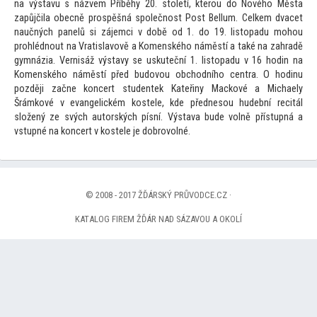
na výstavu s názvem Příběhy 20. s
toletí, kterou do Nového Města
zapůjčila obecně prospěšná společnost Post Bellum. Celkem dvacet
naučných panelů si zájemci v době od 1. do 19. lis
topadu mohou
prohlédnout na Vratislavově a Komenského náměstí a také na zahradě
gymnázia. Vernisáž výstavy se uskuteční 1. lis
topadu v 16 hodin na
Komenského náměstí před budovou obchodního centra. O hodinu
později začne koncert studentek Kateřiny Mackové a Michaely
Šrámkové v evangelickém kostele, kde přednesou hudební recitál
složený ze svých au
torských písní. Výstava bude volně přístupná a
vstupné na koncert v kostele je dobrovolné.
© 2008 - 2017 ŽĎÁRSKÝ PRŮVODCE.CZ ·
KATALOG FIREM ŽĎÁR NAD SÁZAVOU A OKOLÍ