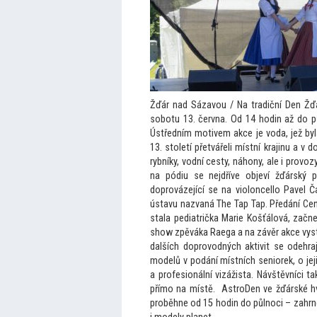
Žďár nad Sázavou / Na tradiční Den Žďá
sobotu 13. června. Od 14 hodin až do p
Ústředním motivem akce je voda, jež byl
13. století přetvářeli místní krajinu a 
rybníky, vodní cesty, náhony, ale i pro
na pódiu se nejdříve objeví žďárský p
doprovázející se na violoncello Pavel 
ústavu nazvaná The Tap Tap. Předání Cen
stala pediatrička Marie Košťálová, začn
show zpěváka Raega a na závěr akce vyst
dalších doprovodných aktivit se odehraj
modelů v podání místních seniorek, o jej
a profesionální vizážista. Návštěvníci
přímo na místě. AstroDen ve žďárské hv
proběhne od 15 hodin do půlnoci – zahrne