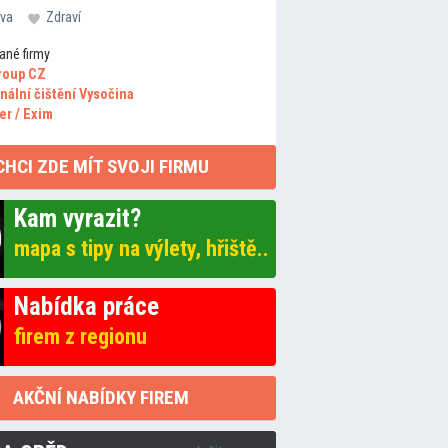
va
Zdraví
ané firmy
roup CZ
nální čištění Vysočina
er / Exim
CHCI ZDE MÍT SVOJI FIRMU
Kam vyrazit?
mapa s tipy na výlety, hřiště..
Nabídka práce
firem z regionu
AKČNÍ NABÍDKY FIREM