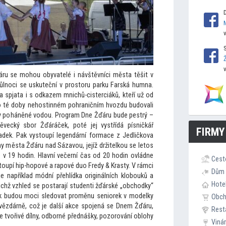
ru se mohou obyvatelé i návštěvníci města těšit v
ůlnoci se uskuteční v prostoru parku Farská humna.
a spjata i s odkazem mnichů-cisterciáků, kteří už od
v do té doby nehostinném pohraničním hvozdu budovali
vozy poháněné vodou. Program Dne Žďáru bude pestrý –
ěvecký sbor Žďáráček, poté jej vystřídá písničkář
FIRMY
Čadek. Pak vystoupí legendární formace z Jedličkova
y města Žďáru nad Sázavou, jejíž držitelkou se letos
e v 19 hodin. Hlavní večerní čas od 20 hodin ovládne
Cest
oupí hip-hopové a rapové duo Fredy & Krasty. V rámci
Dům 
e například módní přehlídka originálních klobouků a
Hote
ichž vzhled se postarají studenti žďárské „obchodky“
 tak budou moci sledovat proměnu seniorek v modelky
Obc
ězdárně, což je další akce spojená se Dnem Žďáru,
Rest
 tvořivé dílny, odborné přednášky, pozorování oblohy
Viná