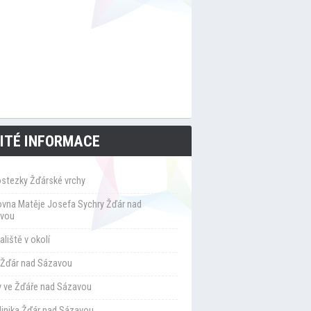
ITÉ INFORMACE
ostezky Žďárské vrchy
ovna Matěje Josefa Sychry Žďár nad
vou
liště v okolí
Žďár nad Sázavou
y ve Žďáře nad Sázavou
klinika Žďár nad Sázavou