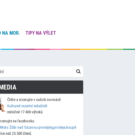
 NA MOR.
TIPY NA VÝLET
MEDIA
Čtěte a inzerujte v našich novinách
Kulturně inzertní měsíčník
měsíčně 17 400 výtisků
Inzerujte na facebooku
Město Žďár nad Sázavou-pronájmy,prodeje,koupě
více než 25 500 členů