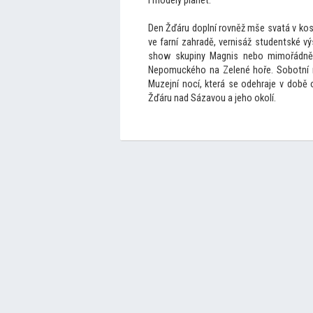
i modely planet.
Den Žďáru doplní rovněž mše svatá v ko
ve farní zahradě, vernisáž studentské výs
show skupiny Magnis nebo mimořádně
Nepomuckého na Zelené hoře. Sobotní m
Muzejní nocí, která se odehraje v době
Žďáru nad Sázavou a jeho okolí.