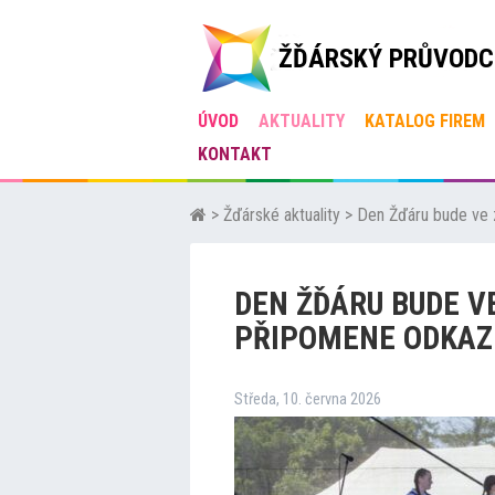
ŽĎÁRSKÝ PRŮVODC
ÚVOD
AKTUALITY
KATALOG FIREM
KONTAKT
>
Žďárské aktuality
>
Den Žďáru bude ve 
DEN ŽĎÁRU BUDE V
PŘIPOMENE ODKAZ
Středa, 10. června 2026