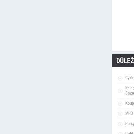
DŮLEŽ
Cykl
Knih
Sáza
Koupa
MHD 
Ples
Poli