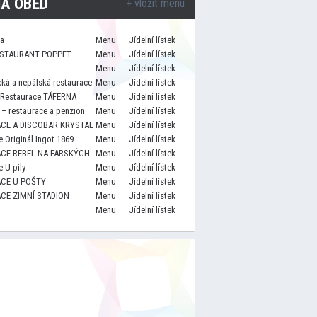
A OBĚD
+ vložit menu
za
Menu
Jídelní lístek
STAURANT POPPET
Menu
Jídelní lístek
Menu
Jídelní lístek
cká a nepálská restaurace
Menu
Jídelní lístek
 Restaurace TÁFERNA
Menu
Jídelní lístek
– restaurace a penzion
Menu
Jídelní lístek
CE A DISCOBAR KRYSTAL
Menu
Jídelní lístek
 Originál Ingot 1869
Menu
Jídelní lístek
CE REBEL NA FARSKÝCH
Menu
Jídelní lístek
 U pily
Menu
Jídelní lístek
CE U POŠTY
Menu
Jídelní lístek
CE ZIMNÍ STADION
Menu
Jídelní lístek
Menu
Jídelní lístek