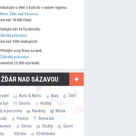
Diskutujte o dění a kultuře v našem regionu
Město Žďár nad Sázavou
více než 18 000 členů
Sledujte nás na facebooku
Žďárský průvodce
více než 3500 sledujících
Přidejte svoji firmu na web
Žďárský průvodce
měsíčně 25 000 uživatelů
 ŽĎÁR NAD SÁZAVOU
ování
Auto & Moto
Bary
Děti
a byt
Gastro
Hobby
ly a penziony
Kavárny
Móda
hody
Peníze
Řemesla
aurace
Servis
Služby
Sport
rny
Výroba
Vzdělávání