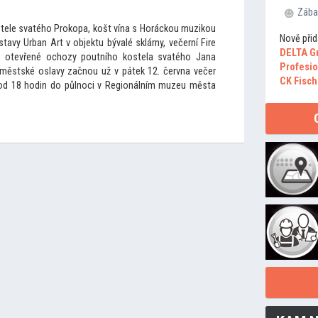
Zába
stele svatého Prokopa, košt vína s Horáckou muzikou
Nově přid
tavy Urban Art v objektu bývalé sklárny, večerní Fire
DELTA G
 otevřené ochozy poutního kostela svatého Jana
Profesio
ěstské oslavy začnou už v pátek 12. června večer
CK Fisch
 od 18 hodin do půlnoci v Regionálním muzeu města