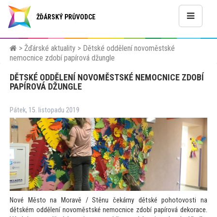
ŽĎÁRSKÝ PRŮVODCE
>
Žďárské aktuality
>
Dětské oddělení novoměstské
nemocnice zdobí papírová džungle
DĚTSKÉ ODDĚLENÍ NOVOMĚSTSKÉ NEMOCNICE ZDOBÍ
PAPÍROVÁ DŽUNGLE
Pátek, 15. listopadu 2019
Nové Měs
to na Moravě / Stěnu čekárny dětské poho
tovosti na
dětském oddělení novoměstské nemocnice zdobí papírová dekorace.