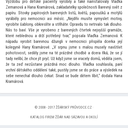
Výzdobu pro dětské pacienty vyrobily a také nainstalovaly Vlaďka
Zemanová a Hana Kramárová, zakladatelky společnosti Barevný svět z
papíru. S
tovky papírových barevných listů, květů, papoušků a motýlů
vyráběly pro nemocnici asi měsíc. „Nejdřív musíte vymyslet motivy,
vyrobíte šablony, obkreslíte a stříháte. Opravdu
to netrvalo tak dlouho.
Nás
to baví. Vše je vyrobeno z barevných čtvrtek nejvyšší gramáže,
které neblednou a drží potřebný tvar,“ popsala Vlaďka Zemanová. K
nápadu vyrobit barevnou džungli v nemocnici přispěla dcerka její
kolegyně Hany Kramárové. „V srpnu jsme s malou musely navštívit
poho
tovost, seděly jsme na té prázdné chodbě a dcera říká, že se jí
tady nelíbí, že chce jít pryč. Už když jsme se vracely domů, věděla jsem,
že ta zeď nezůstane prázdná moc dlouho. Vlaďka souhlasila, paní
vrchní dětského oddělení také, pustily jsme se do práce a výsledek na
sebe nenechal dlouho čekat. Snad se bude dětem líbit,“ dodala Hana
Kramárová.
© 2008 - 2017 ŽĎÁRSKÝ PRŮVODCE.CZ ·
KATALOG FIREM ŽĎÁR NAD SÁZAVOU A OKOLÍ