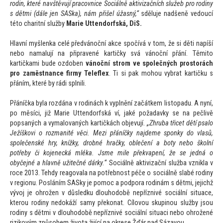
rodin, které navštěvují pracovnice Sociálně aktivizačních služeb pro rodiny
s dětmi (dále jen SASka), nám přišel úžasný,“
sděluje nadšeně vedoucí
té
to charitní služby
Marie Uttendorfská, DiS.
Hlavní myšlenka celé předvánoční akce spočívá v
tom, že si děti napíší
nebo namalují na připravené kartičky svá vánoční přání. Těmi
to
kartičkami bude ozdoben
vánoční strom ve společných pros
torách
pro zaměstnance firmy Teleflex
. Ti si pak mohou vybrat kartičku s
přáním, které by rádi splnili.
Přáníčka byla rozdána v rodinách k vyplnění začátkem lis
topadu. A nyní,
po měsíci, již Marie Uttendorfská ví, jaké požadavky se na pečlivě
popsaných a vymalovaných kartičkách objevují.
„Zhruba třicet dětí psalo
Ježíškovi o rozmanité věci. Mezi přáníčky najdeme sponky do vlasů,
společenské hry, knížky, drobné hračky, oblečení a boty nebo školní
potřeby či kojenecká mléka. Jsme mile překvapení, že se jedná o
obyčejné a hlavně užitečné dárky.“
Sociálně aktivizační služba vznikla v
roce 2013. Tehdy reagovala na potřebnost péče o sociálně slabé rodiny
v regionu. Posláním SASky je pomoc a podpora rodinám s dětmi, jejichž
vývoj je ohrožen v důsledku dlouhodobě nepříznivé sociální situace,
kterou rodiny nedokáží samy překonat. Cílovou skupinou služby jsou
rodiny s dětmi v dlouhodobě nepříznivé sociální situaci nebo ohrožené
rizikovým způsobem života žijící na okrese Žďár nad Sázavou.