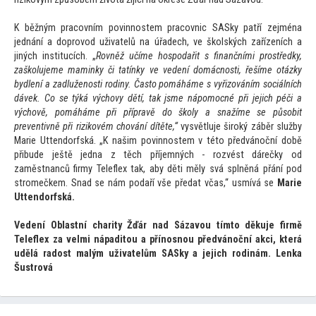
K běžným pracovním povinnostem pracovnic SASky patří zejména
jednání a doprovod uživatelů na úřadech, ve školských zařízeních a
jiných institucích. „
Rovněž učíme hospodařit s finančními prostředky,
zaškolujeme maminky či tatínky ve vedení domácnosti, řešíme otázky
bydlení a zadluženosti rodiny. Čas
to pomáháme s vyřizováním sociálních
dávek. Co se týká výchovy dětí, tak jsme nápomocné při jejich péči a
výchově, pomáháme při přípravě do školy a snažíme se působit
preventivně při rizikovém chování dítěte,“
vysvětluje široký záběr služby
Marie Uttendorfská. „K našim povinnostem v té
to předvánoční době
přibude ještě jedna z těch příjemných - rozvést dárečky od
zaměstnanců firmy Teleflex tak, aby děti měly svá splněná přání pod
stromečkem. Snad se nám podaří vše předat včas,“ usmívá se
Marie
Uttendorfská.
Vedení Oblastní charity Žďár nad Sázavou tím
to děkuje firmě
Teleflex za velmi nápadi
tou a přínosnou předvánoční akci, která
udělá radost malým uživatelům SASky a jejich rodinám.
Lenka
Šustrová