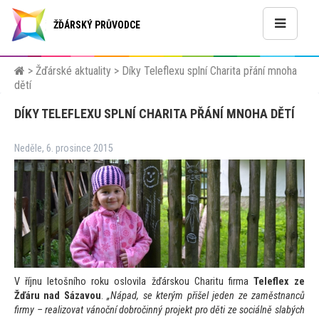
ŽĎÁRSKÝ PRŮVODCE
>
Žďárské aktuality
>
Díky Teleflexu splní Charita přání mnoha
dětí
DÍKY TELEFLEXU SPLNÍ CHARITA PŘÁNÍ MNOHA DĚTÍ
Neděle, 6. prosince 2015
V říjnu le
tošního roku oslovila žďárskou Charitu firma
Teleflex ze
Žďáru nad Sázavou
.
„Nápad, se kterým přišel jeden ze zaměstnanců
firmy – realizovat vánoční dobročinný projekt pro děti ze sociálně slabých