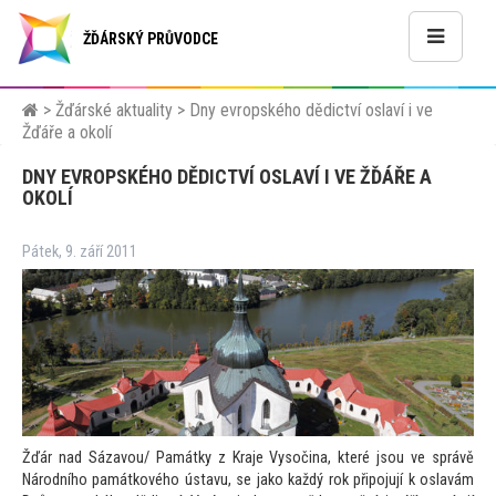
ŽĎÁRSKÝ PRŮVODCE
>
Žďárské aktuality
>
Dny evropského dědictví oslaví i ve
Žďáře a okolí
DNY EVROPSKÉHO DĚDICTVÍ OSLAVÍ I VE ŽĎÁŘE A
OKOLÍ
Pátek, 9. září 2011
Žďár nad Sázavou/ Památky z Kraje Vysočina, které jsou ve správě
Národního památkového ústavu, se jako každý rok připojují k oslavám