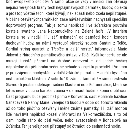
Dnů evropského dědictví. V rámci akce se vždy v měsíci září otevírají
nejširší veřejnosti brány těch nejzajímavějších památek, budov, objektů
a pros
tor, včetně těch, které bývají jinak zčásti nebo zcela nepřístupné.
V běžně otevřenýchpamátkách zase návštěvníkům nachystali speciální
doprovodný program. Tak je
tomu například i ve žďárském poutním
kostele svatého Jana Nepomuckého na Zelené hoře. „V interiéru
kostela se v neděli 11. září uskuteční od patnácti hodin koncert
duchovní hudby, na němž vys
toupí pěvecký soubor Santini z Telče,
Cordial string quartet z Třebíče a další hosté,“ informovala Marie
Jirková z Národního památkového ústavu v Telči. Kvůli koncertu se ale
musejí turisté připravit na drobné omezení – od jedné hodiny
odpoledne do pěti hodin večer se nebude v objektu provádět. Program
je pro zájemce nachystán i v další žďárské památce – areálu bývalého
cisterciáckého kláštera. V sobotu 10. září se tam
totiž v rámci festivalu
Slavnosti jeřabin odehraje tradiční Klášterní noc. Kulturní akce, která se
le
tos nese v duchu baroka, začíná v osmnáct hodin a končí o půlnoci.
Část programu bude probíhat přímo v Konventu, část v přilehlé bazilice
Nanebevzetí Panny Marie. Veřejnosti budou v době od
toho
to víkendu
až do
toho příštího otevřeny i méně známé památky. 11. září mohou
lidé navštívit například kostel v Moravci na Velkomeziříčsku, a
to od
osmi hodin ráno do pěti večer, nebo sva
tostánek v Bohdalově na
Žďársku. Ten je veřejnosti přístupný od čtrnácti do sedmnácti hodin.