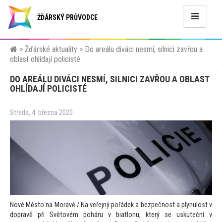
ŽĎÁRSKÝ PRŮVODCE
>
Žďárské aktuality
>
Do areálu diváci nesmí, silnici zavřou a
oblast ohlídají policisté
DO AREÁLU DIVÁCI NESMÍ, SILNICI ZAVŘOU A OBLAST
OHLÍDAJÍ POLICISTÉ
Středa, 4. března 2020
Nové Měs
to na Moravě / Na veřejný pořádek a bezpečnost a plynulost v
dopravě při Svě
tovém poháru v biatlonu, který se uskuteční v