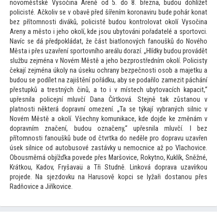
novoměstské Vysočina Areně od 5. do 8. března, budou dohlížet
policisté. Ačkoliv se v obavě před šířením koronaviru bude pohár konat
bez pří
tomnosti diváků, policisté budou kontrolovat okolí Vysočina
Areny a měs
to i jeho okolí, kde jsou uby
továni pořadatelé a spor
tovci.
Navíc se dá předpokládat, že část biatlonových fanoušků do Nového
Města i přes uzavření spor
tovního areálu dorazí. „Hlídky budou provádět
službu zejména v Novém Městě a jeho bezprostředním okolí. Policisty
čekají zejména úkoly na úseku ochrany bezpečnosti osob a majetku a
budou se podílet na zajištění pořádku, aby se podařilo zamezit páchání
přestupků a trestných činů, a
to i v místech uby
tovacích kapacit,“
upřesnila policejní mluvčí Dana Čírtková. Stejně tak zůstanou v
platnosti některá dopravní omezení. „Ta se týkají vybraných silnic v
Novém Městě a okolí. Všechny komunikace, kde dojde ke změnám v
dopravním značení, budou označeny,“ upřesnila mluvčí. I bez
pří
tomnosti fanoušků bude od čtvrtka do neděle pro dopravu uzavřen
úsek silnice od au
tobusové zastávky u nemocnice až po Vlachovice.
Obousměrná objížďka povede přes Maršovice, Rokytno, Kuklík, Sněžné,
Krátkou, Kadov, Fryšavaü a Tři Studně. Linková doprava uzavírkou
projede. Na sjezdovku na Harusově kopci se lyžaři dostanou přes
Radňovice a Jiříkovice.