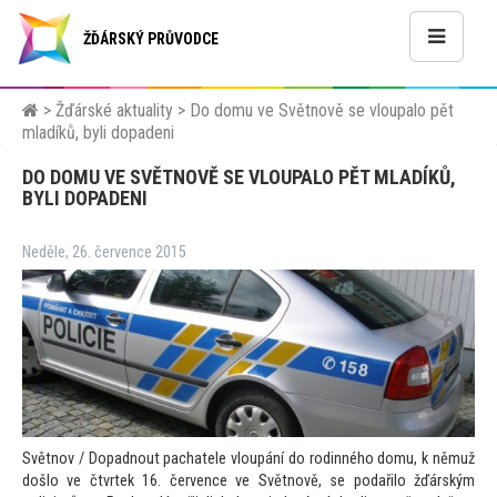
ŽĎÁRSKÝ PRŮVODCE
>
Žďárské aktuality
>
Do domu ve Světnově se vloupalo pět
mladíků, byli dopadeni
DO DOMU VE SVĚTNOVĚ SE VLOUPALO PĚT MLADÍKŮ,
BYLI DOPADENI
Neděle, 26. července 2015
Světnov / Dopadnout pachatele vloupání do rodinného domu, k němuž
došlo ve čtvrtek 16. července ve Světnově, se podařilo žďárským