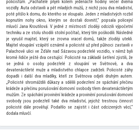
policistům. „Pachatelé přijeli kolem jedenácté hodiny večer dvěma
vozidly. Auta odstavili a pět mladých mužů, z nichž jsou dva mladiství,
poté přišlo k domu, do kterého se vloupalo. Jeden z mladistvých rozbil
kopnutím nohy okno, kterým se dostali dovnitř,“ popsala policejní
mluvčí Jana Kroutilová. V jedné z místností zloději odcizili výpočetní
techniku a ze s
tolu shodili s
tolní počítač, který tím poškodili. Následně
je vyrušil majitel, který se zrovna vracel domů, takže zloději utekli.
Majitel vloupání vzápětí oznámil a policisté už před půlnoci zastavili v
Palachově ulici ve Žďáře nad Sázavou podezřelé vozidlo, v němž byli
kromě řidiče ještě dva cestující. Policisté na základě šetření zjistili, že
se jedná o osoby podezřelé z vloupání ve Světnově, a dva
devatenáctileté muže a mladistvého chlapce zadrželi. Policisté záhy
dopadli i další dva mladíky, kteří ze Světnova odjeli druhým autem.
„Policisté shromáždili důkazy a sdělili podezření ze spáchání přečinu
krádeže a přečinu porušování domovní svobody třem devatenáctiletým
mužům. Ze spáchání provinění krádeže a provinění porušování domovní
svobody jsou podezřelí také dva mladiství, jejichž trestnou činnost
policisté dále prověřují. Podařilo se zajistit i část odcizených věcí,“
dodala mluvčí.