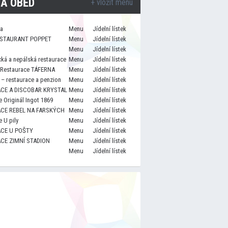
A OBĚD
+ vložit menu
za
Menu
Jídelní lístek
STAURANT POPPET
Menu
Jídelní lístek
Menu
Jídelní lístek
cká a nepálská restaurace
Menu
Jídelní lístek
 Restaurace TÁFERNA
Menu
Jídelní lístek
– restaurace a penzion
Menu
Jídelní lístek
CE A DISCOBAR KRYSTAL
Menu
Jídelní lístek
 Originál Ingot 1869
Menu
Jídelní lístek
CE REBEL NA FARSKÝCH
Menu
Jídelní lístek
 U pily
Menu
Jídelní lístek
CE U POŠTY
Menu
Jídelní lístek
CE ZIMNÍ STADION
Menu
Jídelní lístek
Menu
Jídelní lístek