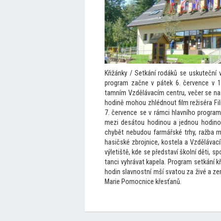
Křižánky / Setkání rodáků se uskuteční 
program začne v pátek 6. července v 1
tamním Vzdělávacím centru, večer se na n
hodině mohou zhlédnout film režiséra Fil
7. července se v rámci hlavního program
mezi desá
tou hodinou a jednou hodino
chybět nebudou farmářské trhy, ražba m
hasičské zbrojnice, kostela a Vzdělávac
výletiště, kde se představí školní děti, s
tanci vyhrávat kapela. Program setkání kř
hodin slavnostní mší sva
tou za živé a z
Marie Pomocnice křesťanů.