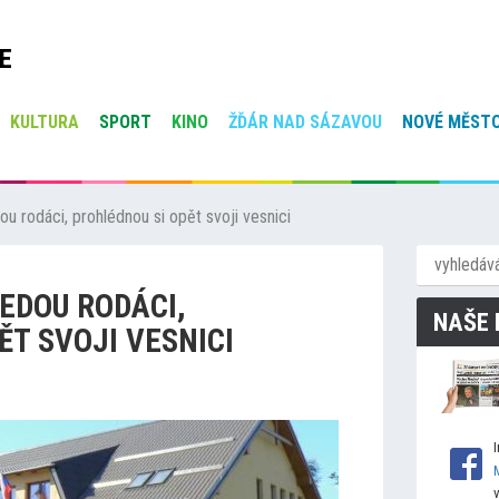
E
KULTURA
SPORT
KINO
ŽĎÁR NAD SÁZAVOU
NOVÉ MĚSTO
u rodáci, prohlédnou si opět svoji vesnici
JEDOU RODÁCI,
NAŠE 
ĚT SVOJI VESNICI