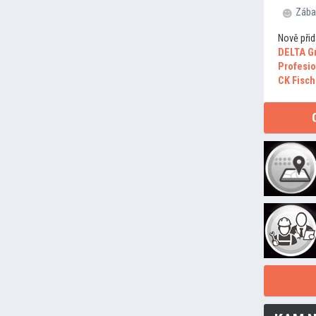
Zába
Nově přid
DELTA G
Profesio
CK Fisch