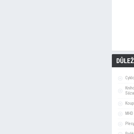
DŮLEŽ
Cykl
Knih
Sáza
Koupa
MHD 
Ples
Poli