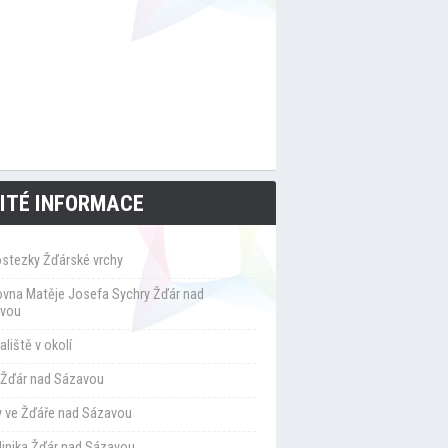
ITÉ INFORMACE
ostezky Žďárské vrchy
ovna Matěje Josefa Sychry Žďár nad
vou
liště v okolí
Žďár nad Sázavou
y ve Žďáře nad Sázavou
klinika Žďár nad Sázavou