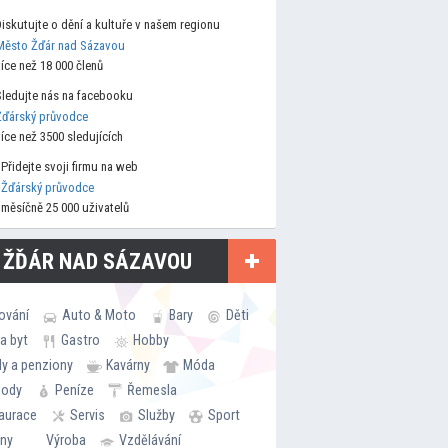
Diskutujte o dění a kultuře v našem regionu
Město Žďár nad Sázavou
více než 18 000 členů
Sledujte nás na facebooku
Žďárský průvodce
více než 3500 sledujících
Přidejte svoji firmu na web
Žďárský průvodce
měsíčně 25 000 uživatelů
 ŽĎÁR NAD SÁZAVOU
ování
Auto & Moto
Bary
Děti
a byt
Gastro
Hobby
ly a penziony
Kavárny
Móda
hody
Peníze
Řemesla
aurace
Servis
Služby
Sport
rny
Výroba
Vzdělávání