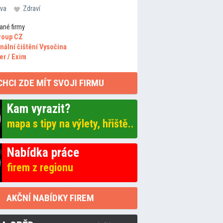
va
Zdraví
ané firmy
roup CZ
nální čištění Vysočina
er / Exim
CHCI ZDE MÍT SVOJI FIRMU
Kam vyrazit?
mapa s tipy na výlety, hřiště..
Nabídka práce
firem z regionu
AKČNÍ NABÍDKY FIREM