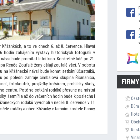
v Křižánkách, a
to ve dnech 6. až 8. července. Hlavní
6 hodin zahájením výstavy his
torických fo
tografií v
ávsi bude promítat letní kino. Konkrétně lidé po 21.
ipa Renče Zoufalé ženy dělají zoufalé věci. V sobotu
u na křižánecké návsi bude konat setkání účastníků,
u po poledni zahraje cimbálová skupina Řícmanica,
FIRMY
incí, fo
tokoutek, projížďky kočárem, prohlídky školy,
ího centra. Poté se setkání rodáků přesune na místní
polky, šermíři a až do večerních hodin bude k poslechu i
Cest
ižáneckých rodáků vyvrcholí v neděli 8. července v 11
Dům 
emřelé rodáky a obec Křižánky v tamním kostele Panny
Hote
Obc
Rest
Viná