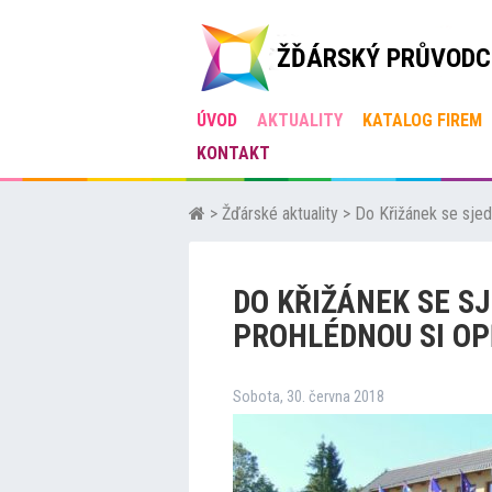
ŽĎÁRSKÝ PRŮVODC
ÚVOD
AKTUALITY
KATALOG FIREM
KONTAKT
>
Žďárské aktuality
>
Do Křižánek se sjedo
DO KŘIŽÁNEK SE S
PROHLÉDNOU SI OP
Sobota, 30. června 2018