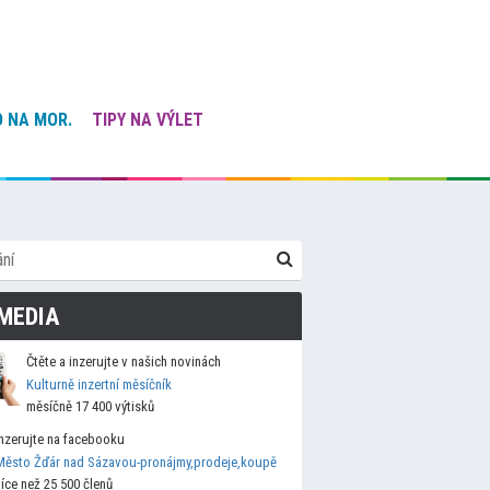
 NA MOR.
TIPY NA VÝLET
MEDIA
Čtěte a inzerujte v našich novinách
Kulturně inzertní měsíčník
měsíčně 17 400 výtisků
Inzerujte na facebooku
Město Žďár nad Sázavou-pronájmy,prodeje,koupě
více než 25 500 členů