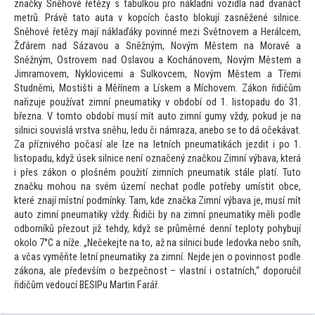
značky Sněhové řetězy s tabulkou pro nákladní vozidla nad dvanáct
metrů. Právě ta
to auta v kopcích čas
to blokují zasněžené silnice.
Sněhové řetězy mají náklaďáky povinné mezi Světnovem a Herálcem,
Žďárem nad Sázavou a Sněžným, Novým Městem na Moravě a
Sněžným, Ostrovem nad Oslavou a Kochánovem, Novým Městem a
Jimramovem, Nyklovicemi a Sulkovcem, Novým Městem a Třemi
Studněmi, Mostišti a Měřínem a Lískem a Míchovem. Zákon řidičům
nařizuje používat zimní pneumatiky v období od 1. lis
topadu do 31.
března. V
tom
to období musí mít au
to zimní gumy vždy, pokud je na
silnici souvislá vrstva sněhu, ledu či námraza, anebo se
to dá očekávat.
Za příznivého počasí ale lze na letních pneumatikách jezdit i po 1.
lis
topadu, když úsek silnice není označený značkou Zimní výbava, která
i přes zákon o plošném použití zimních pneumatik stále platí. Tu
to
značku mohou na svém území nechat podle potřeby umístit obce,
které znají místní podmínky. Tam, kde značka Zimní výbava je, musí mít
au
to zimní pneumatiky vždy. Řidiči by na zimní pneumatiky měli podle
odborníků přezout již tehdy, když se průměrné denní teploty pohybují
okolo 7°C a níže. „Nečekejte na
to, až na silnici bude ledovka nebo sníh,
a včas vyměňte letní pneumatiky za zimní. Nejde jen o povinnost podle
zákona, ale především o bezpečnost – vlastní i ostatních,“ doporučil
řidičům vedoucí BESIPu Martin Farář.