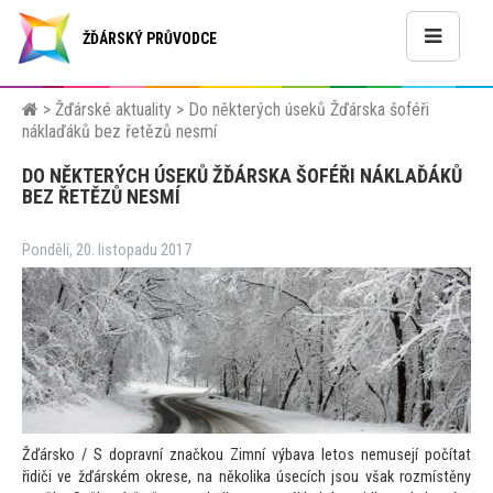
ŽĎÁRSKÝ PRŮVODCE
>
Žďárské aktuality
>
Do některých úseků Žďárska šoféři
náklaďáků bez řetězů nesmí
DO NĚKTERÝCH ÚSEKŮ ŽĎÁRSKA ŠOFÉŘI NÁKLAĎÁKŮ
BEZ ŘETĚZŮ NESMÍ
Pondělí, 20. listopadu 2017
Žďársko / S dopravní značkou Zimní výbava le
tos nemusejí počítat
řidiči ve žďárském okrese, na několika úsecích jsou však rozmístěny