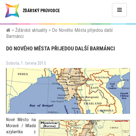
ŽĎÁRSKÝ PRŮVODCE
>
Žďárské aktuality
>
Do Nového Města přijedou další
Barmánci
DO NOVÉHO MĚSTA PŘIJEDOU DALŠÍ BARMÁNCI
Sobota, 1. června 2013
Nové Měs
to na
Moravě / Mladá
azylantka z