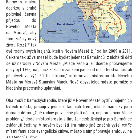
Barmy s malou
dcerkou v druhé
polovině června
přijedou do
Nového Města
na Moravě, aby
tam začaly nový
život. Rozšíří tak
dvě rodiny svých krajanů, kteří v Novém Městě žijí od let 2009 a 2011.
Celkem tak už ve městě bude bydlet jedenáct Barmánců, z nichž tři děti
se už narodily v Novém Městě. „Mladé ženě a její dcerce připravujeme
malý byt 1+kk, na jehož základní zařízení jsme od ministerstva dostali
příspěvek ve výši 60 tisíc korun,“ informoval mís
tostarosta Nového
Města na Moravě Stanislav Marek. Nové obyvatelce měs
to pomůže s
hledáním pracovního uplatnění.
Oba muži z barmských rodin, které již v Novém Městě bydlí v nájemních
bytech města, pracují v jedné z tamních firem, mladé maminky jsou
doma s dětmi. „Obě rodiny pravidelně platí nájem, nejsou s nimi žádné
problémy,“ dodal mís
tostarosta s tím, že nejobtížnější je pro Barmánce
zvládnutí češtiny. V novém bydlišti jim mimo jiné značně vyšel vstříc
místní farní sbor evangelické církve, měs
to s ním připravuje smlouvu na
asistenční služby.