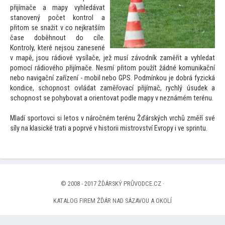
přijímače a mapy vyhledávat
stanovený počet kontrol a
při
tom se snažit v co nejkratším
čase doběhnout do cíle.
Kontroly, které nejsou zanesené
v mapě, jsou rádiové vysílače, jež musí závodník zaměřit a vyhledat
pomocí rádiového přijímače. Nesmí při
tom použít žádné komunikační
nebo navigační zařízení - mobil nebo GPS. Podmínkou je dobrá fyzická
kondice, schopnost ovládat zaměřovací přijímač, rychlý úsudek a
schopnost se pohybovat a orien
tovat podle mapy v neznámém terénu.
Mladí spor
tovci si le
tos v náročném terénu Žďárských vrchů změří své
síly na klasické trati a poprvé v his
torii mistrovství Evropy i ve sprintu.
© 2008 - 2017 ŽĎÁRSKÝ PRŮVODCE.CZ ·
KATALOG FIREM ŽĎÁR NAD SÁZAVOU A OKOLÍ