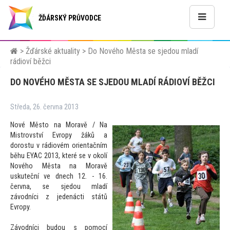
ŽĎÁRSKÝ PRŮVODCE
>
Žďárské aktuality
>
Do Nového Města se sjedou mladí
rádioví běžci
DO NOVÉHO MĚSTA SE SJEDOU MLADÍ RÁDIOVÍ BĚŽCI
Středa, 26. června 2013
Nové Měs
to na Moravě / Na
Mistrovství Evropy žáků a
dorostu v rádiovém orientačním
běhu EYAC 2013, které se v okolí
Nového Města na Moravě
uskuteční ve dnech 12. - 16.
června, se sjedou mladí
závodníci z jedenácti států
Evropy.
Závodníci budou s pomocí