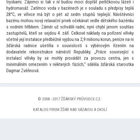
tryskami. Zájemci si tak v ní budou moci dopřát perličkovou lázeň i
hydromasáž. Zatímco voda v bazénech je v souladu s předpisy teplá
28°C, ve vířivce má být o pět až sedm stupňů teplejší. Návštěvníci
bazénu mohou nový relaxační prvek očekávat vedle dětského bazénku
s vodním hříbkem. Záměr už schválili radní, nyní chybí jenom souhlas
zastupitelů, kteří se sejdou 4. září. Celkové náklady na pořízení vířivky
včetně její instalace předběžně vyjdou na 2,9 milionu korun, peníze na ni
žďárská radnice ušetřila v souvislosti s výběrovým řízením na
dodavatele rekonstrukce náměstí Republiky. „Práce související s
instalací vířivky by se mohly provádět za provozu centra, jen s
minimálním omezením v některých fázích,“ sdělila žďárská starostka
Dagmar Zvěřinová.
© 2008 - 2017 ŽĎÁRSKÝ PRŮVODCE.CZ ·
KATALOG FIREM ŽĎÁR NAD SÁZAVOU A OKOLÍ