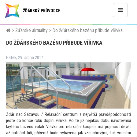
ŽĎÁRSKÝ PRŮVODCE
>
Žďárské aktuality
>
Do žďárského bazénu přibude vířivka
DO ŽĎÁRSKÉHO BAZÉNU PŘIBUDE VÍŘIVKA
Pátek, 29. srpna 2014
Žďár nad Sázavou / Relaxační centrum s největší pravděpodobností
ještě do konce roku doplní vířivka. Po té již nějakou dobu návštěvníci
krytého bazénu volali. Vířivka pro relaxační koupele má pojmout devět
až patnáct lidí, přičemž bude vybavena jak vzduchovými, tak vodními