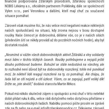
finančně podporována Žďárským průvodcem, žďárskou společností
NOBIS Lékárny a.s., oficiálním partnerem Polikliniky, dále se společností
Vylen s.r.o., paní Veronikou a dalšími, kteří mají chuť za současné
situace pomáhat.
Zároveň však musíme říci, že nás velice mrzí negativní reakce některých
našich spoluobčanů na situaci, kdy zrovna nejsou v boxu dostupné
roušky. Naše činnost je dobrovolná, děláme vše, co je v našich silách
(především šití se někdy provádí až do pozdních nočních hodin), aby byl
dostatek roušek.
„Nesmírně si vážím všech dobrovolnických aktivit Žďáráků a vlny solidarity
mezi lidmi v těch
to těžkých časech. Roušky potřebujeme a nejspíš ještě
dlouho potřebovat budeme. Bohužel se stále nedostává na všechny, ale
to rozhodně není důvod být na dobrovolníky rozezlený,
tohle mě poněkud
mrzí, že někteří lidé reagují rozezleně na ty, co pomáhají. Ale chápu, že
řada lidí se cítí nejistě a cítí úzkost. Všem, co se zapojují, patří veliký dík!
Držte se, jste skvělí!,“
dodává starosta Martin Mrkos.
Pokud má někdo skutečně zájem o spolupráci a má chuť v té
to nelehké
době přidat ruku k dílu, velice rádi dotyčného nebo dotyčnou přivítáme v
našich dobrovolnických řadách. Nabídku pomoci pište prosím ve zprávě
zde na fb nebo na e-mail info@zdarskypruvodce.cz. Děkujeme zároveň