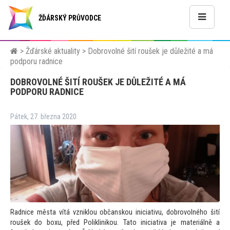
ŽĎÁRSKÝ PRŮVODCE
>
Žďárské aktuality
>
Dobrovolné šití roušek je důležité a má
podporu radnice
DOBROVOLNÉ ŠITÍ ROUŠEK JE DŮLEŽITÉ A MÁ
PODPORU RADNICE
Pátek, 27. března 2020
Radnice města vítá vzniklou občanskou iniciativu, dobrovolného šití
roušek do boxu, před Poliklinikou. Ta
to iniciativa je materiálně a