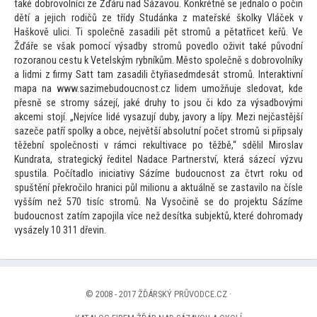
také dobrovolníci ze Žďáru nad Sázavou. Konkrétně se jednalo o počin
dětí a jejich rodičů ze třídy Studánka z mateřské školky Vláček v
Haškově ulici. Ti společně zasadili pět stromů a pětatřicet keřů. Ve
Žďáře se však pomocí výsadby stromů povedlo oživit také původní
rozoranou cestu k Vetelským rybníkům. Měs
to společně s dobrovolníky
a lidmi z firmy Satt tam zasadili čtyřiasedmdesát stromů. Interaktivní
mapa na www.sazimebudoucnost.cz lidem umožňuje sledovat, kde
přesně se stromy sázejí, jaké druhy
to jsou či kdo za výsadbovými
akcemi s
tojí. „Nejvíce lidé vysazují duby, javory a lípy. Mezi nejčastější
sazeče patří spolky a obce, největší absolutní počet stromů si připsaly
těžební společnosti v rámci rekultivace po těžbě,“ sdělil Miroslav
Kundrata, strategický ředitel Nadace Partnerství, která sázecí výzvu
spustila. Počítadlo iniciativy Sázíme budoucnost za čtvrt roku od
spuštění překročilo hranici půl milionu a aktuálně se zastavilo na čísle
vyšším než 570 tisíc stromů. Na Vysočině se do projektu Sázíme
budoucnost zatím zapojila více než desítka subjektů, které dohromady
vysázely 10 311 dřevin.
© 2008 - 2017 ŽĎÁRSKÝ PRŮVODCE.CZ ·