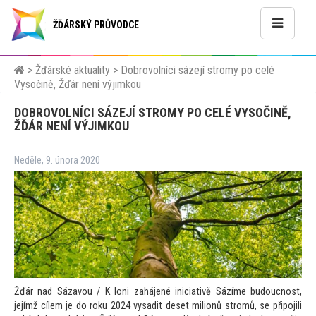
ŽĎÁRSKÝ PRŮVODCE
>
Žďárské aktuality
>
Dobrovolníci sázejí stromy po celé
Vysočině, Žďár není výjimkou
DOBROVOLNÍCI SÁZEJÍ STROMY PO CELÉ VYSOČINĚ,
ŽĎÁR NENÍ VÝJIMKOU
Neděle, 9. února 2020
Žďár nad Sázavou / K loni zahájené iniciativě Sázíme budoucnost,
jejímž cílem je do roku 2024 vysadit deset milionů stromů, se připojili