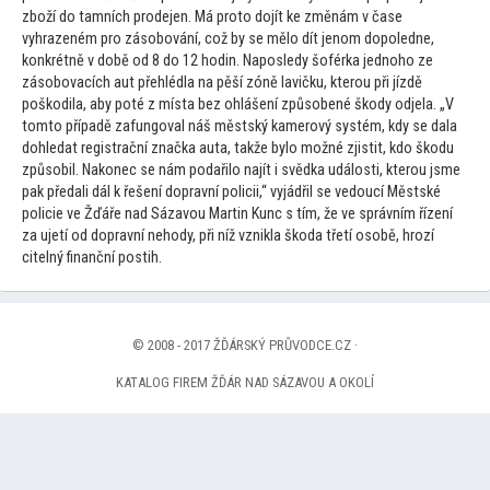
zboží do tamních prodejen. Má pro
to dojít ke změnám v čase
vyhrazeném pro zásobování, což by se mělo dít jenom dopoledne,
konkrétně v době od 8 do 12 hodin. Naposledy šoférka jednoho ze
zásobovacích aut přehlédla na pěší zóně lavičku, kterou při jízdě
poškodila, aby poté z místa bez ohlášení způsobené škody odjela. „V
tom
to případě zafungoval náš městský kamerový systém, kdy se dala
dohledat registrační značka auta, takže bylo možné zjistit, kdo škodu
způsobil. Nakonec se nám podařilo najít i svědka události, kterou jsme
pak předali dál k řešení dopravní policii,“ vyjádřil se vedoucí Městské
policie ve Žďáře nad Sázavou Martin Kunc s tím, že ve správním řízení
za ujetí od dopravní nehody, při níž vznikla škoda třetí osobě, hrozí
citelný finanční postih.
© 2008 - 2017 ŽĎÁRSKÝ PRŮVODCE.CZ ·
KATALOG FIREM ŽĎÁR NAD SÁZAVOU A OKOLÍ