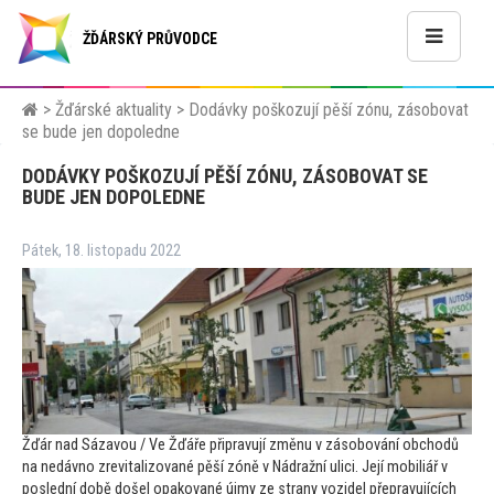
ŽĎÁRSKÝ PRŮVODCE
>
Žďárské aktuality
>
Dodávky poškozují pěší zónu, zásobovat
se bude jen dopoledne
DODÁVKY POŠKOZUJÍ PĚŠÍ ZÓNU, ZÁSOBOVAT SE
BUDE JEN DOPOLEDNE
Pátek, 18. listopadu 2022
Žďár nad Sázavou / Ve Žďáře připravují změnu v zásobování obchodů
na nedávno zrevitalizované pěší zóně v Nádražní ulici. Její mobiliář v
poslední době došel opakované újmy ze strany vozidel přepravujících