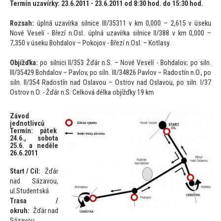
Termín uzavírky: 23.6.2011 - 23.6.2011 od 8:30 hod. do 15:30 hod.
Rozsah:
úplná uzavírka silnice III/35311 v km 0,000 – 2,615 v úseku
Nové Veselí - Březí n.Osl.. úplná uzavírka silnice II/388 v km 0,000 –
7,350 v úseku Bohdalov – Pokojov - Březí n.Osl. – Kotlasy.
Objížďka:
po silnici II/353 Žďár n.S. – Nové Veselí - Bohdalov; po siln.
III/35429 Bohdalov – Pavlov, po siln. III/34826 Pavlov – Radostín n.O., po
siln. II/354 Radostín nad Oslavou – Ostrov nad Oslavou, po siln. I/37
Ostrov n.O. - Žďár n.S. Celková délka objížďky 19 km
Závod
jednotlivců
Termín: pátek
24.6., sobota
25.6. a neděle
26.6.2011
Start / Cíl:
Žďár
nad Sázavou,
ul.Studentská
Trasa /
okruh:
Žďár nad
Sázavou,