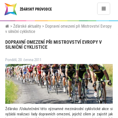
ŽĎÁRSKÝ PRŮVODCE
>
Žďárské aktuality
>
Dopravní omezení při Mistrovství Evropy
v silniční cyklistice
DOPRAVNÍ OMEZENÍ PŘI MISTROVSTVÍ EVROPY V
SILNIČNÍ CYKLISTICE
Pondělí, 20. června 2011
Žďársko /Uskutečnění té
to významné mezinárodní cyklistické akce si
vyžádá realizaci řady dopravních omezení, jejichž cílem je zajistit jak