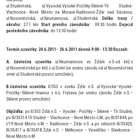
ul.Studentská, ul.Vysocká-Vysoké-Počítky-Sklené-Tři Studně-
Vlachovice- Nové Měs
to na Moravě-Radňovice-Žďár nad Sázavou,
ul.Novoměstská, ul.Neumannova, ul.Studentská
Délka trasy /
okruhu:
27.1 km
Start prvního závodníka:
09:30 hodin
Dojezd
posledního závodníka:
do 13:30 hodin
Termín uzavírky: 24.6.2011 - 26.6.2011 denně 9:00 - 13:30 Rozsah:
A. částečná uzavírka
ul.Neumannova ve Žďáře n.S.od křiž.s
ul.Novoměstská po křiž.s ul.Dolní (ve směru závodu od ul.Novoměstská
směr ul.Studentská provoz umožněn),
B.částečná uzavírka
II/353 v úseku Žďár n.S. ul.Vysocká–Vysoké-
Počítky–Sklené–hranice s k.ú. Fryšava (ve směru závodu Žďár n.S.–
Sklené provoz umožněn)
Objížďka:
po II/353 Žďár n.S. – Vysoké - Počítky – Sklené – Tři Studně,
po III/35314 Tři Studně – Vlachovice – Nové Měs
to n.M., po III/01844, po
I/19 Nové Měs
to n.M. – Radňovice – Žďár n.S. a po silnicích III/35420,
III/35417 a III/35418 Žďár n.S. – Mělkovice – Veselíčko – Slavkovice -
Nové Měs
to n.M.