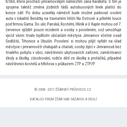
II/360, která prochází jimramovským náměstím Jana Karafiáta. S tím je
spojena taktéž změna jízdních řádů autobusových linek platící do
konce září. Po dobu uzavírky náměstí bude možné parkovat osobní
auta v lokalitě Benátky na travnatém hřišti Na Ostrově a přilehlé louce
pod firmou Gama. Do ulic Panská, Kostelní, Hliník a U Kaple mohou od 7.
července vjíždět pouze rezidenti a osoby s povolením, což umožňuje
vjezd všem trvale bydlícím občanům městyse Jimramov včetně osad
Sedliště, Trhonice a Ubušín. Povolení si mohou přijít vyřídit na úřad
městyse i jimramovští chalupáři a chataři, osoby žijící v Jimramově bez
trvalého pobytu v obci, návštěvníci ubytovacích zařízení, zaměstnanci
školy a školky, zásobování, rodiče dětí ze školky a prvňáčků, případně
návštěvníci kostelů a hřbitova s průkazem ZTP a ZTP/P.
© 2008 - 2017 ŽĎÁRSKÝ PRŮVODCE.CZ ·
KATALOG FIREM ŽĎÁR NAD SÁZAVOU A OKOLÍ