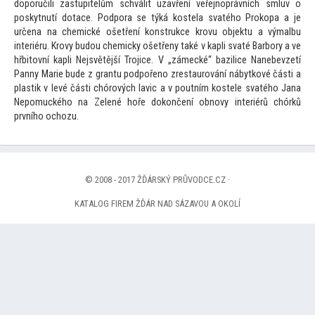
doporučili zastupitelům schválit uzavření veřejnoprávních smluv o
poskytnutí dotace. Podpora se týká kostela svatého Prokopa a je
určena na chemické ošetření konstrukce krovu objektu a výmalbu
interiéru. Krovy budou chemicky ošetřeny také v kapli svaté Barbory a ve
hřbi
tovní kapli Nejsvětější Trojice. V „zámecké“ bazilice Nanebevzetí
Panny Marie bude z grantu podpořeno zrestaurování nábytkové části a
plastik v levé části chórových lavic a v poutním kostele svatého Jana
Nepomuckého na Zelené hoře dokončení obnovy interiérů chórků
prvního ochozu.
© 2008 - 2017 ŽĎÁRSKÝ PRŮVODCE.CZ ·
KATALOG FIREM ŽĎÁR NAD SÁZAVOU A OKOLÍ