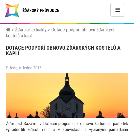
ŽĎÁRSKÝ PRŮVODCE
>
Žďárské aktuality
>
Dotace podpoří obnovu žďárských
kostelů a kaplí
DOTACE PODPOŘÍ OBNOVU ŽĎÁRSKÝCH KOSTELŮ A
KAPLÍ
Středa, 6. ledna 2016
Žďár nad Sázavou / Dotační program na obnovu kulturních památek
vyhodnotili žďárští radní a v souvislosti s vybranými památkami