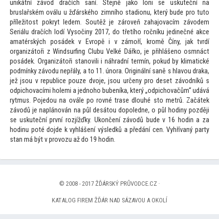
unikátní závod dračích saní. Stejně jako loni se uskuteční na
bruslařském oválu u žďárského zimního stadionu, který bude pro tu
to
příleži
tost pokryt ledem. Soutěž je zároveň zahajovacím závodem
Seriálu dračích lodí Vysočiny 2017, do třetího ročníku jedinečné akce
amatérských posádek v Evropě i v zámoří, kromě Číny, jak tvrdí
organizá
toři z Windsurfing Clubu Velké Dářko, je přihlášeno osmnáct
posádek. Organizá
toři stanovili i náhradní termín, pokud by klimatické
podmínky závodu nepřály, a
to 11. února. Originální saně s hlavou draka,
jež jsou v republice pouze dvoje, jsou určeny pro deset závodníků s
odpichovacími holemi a jednoho bubeníka, který „odpichovačům“ udává
rytmus. Pojedou na ovále po rovné trase dlouhé s
to metrů. Začátek
závodů je naplánován na půl desá
tou dopoledne, o půl hodiny později
se uskuteční první rozjížďky. Ukončení závodů bude v 16 hodin a za
hodinu poté dojde k vyhlášení výsledků a předání cen. Vyhřívaný party
stan má být v provozu až do 19 hodin.
© 2008 - 2017 ŽĎÁRSKÝ PRŮVODCE.CZ ·
KATALOG FIREM ŽĎÁR NAD SÁZAVOU A OKOLÍ