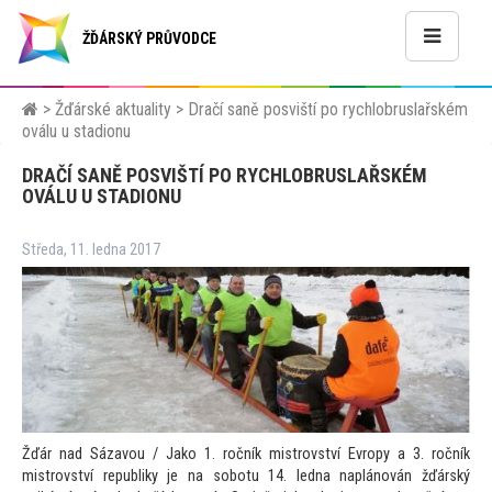
ŽĎÁRSKÝ PRŮVODCE
>
Žďárské aktuality
>
Dračí saně posviští po rychlobruslařském
oválu u stadionu
DRAČÍ SANĚ POSVIŠTÍ PO RYCHLOBRUSLAŘSKÉM
OVÁLU U STADIONU
Středa, 11. ledna 2017
Žďár nad Sázavou / Jako 1. ročník mistrovství Evropy a 3. ročník
mistrovství republiky je na sobotu 14. ledna naplánován žďárský