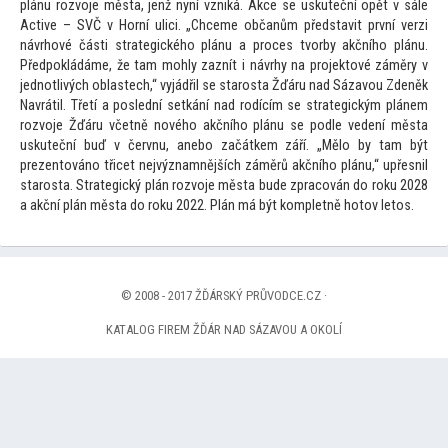
plánu rozvoje města, jenž nyní vzniká. Akce se uskuteční opět v sále
Active – SVČ v Horní ulici. „Chceme občanům představit první verzi
návrhové části strategického plánu a proces tvorby akčního plánu.
Předpokládáme, že tam mohly zaznít i návrhy na projek
tové záměry v
jednotlivých oblastech,“ vyjádřil se starosta Žďáru nad Sázavou Zdeněk
Navrátil. Třetí a poslední setkání nad rodícím se strategickým plánem
rozvoje Žďáru včetně nového akčního plánu se podle vedení města
uskuteční buď v červnu, anebo začátkem září. „Mělo by tam být
prezen
továno třicet nejvýznamnějších záměrů akčního plánu,“ upřesnil
starosta. Strategický plán rozvoje města bude zpracován do roku 2028
a akční plán města do roku 2022. Plán má být kompletně ho
tov le
tos.
© 2008 - 2017 ŽĎÁRSKÝ PRŮVODCE.CZ ·
KATALOG FIREM ŽĎÁR NAD SÁZAVOU A OKOLÍ