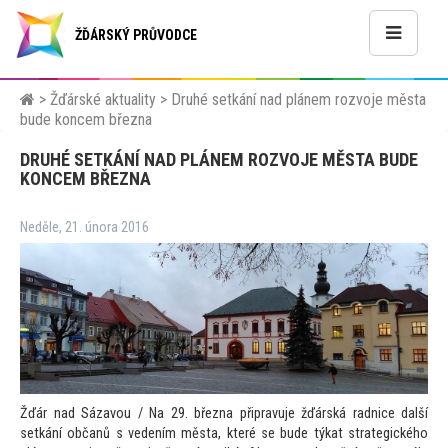
ŽĎÁRSKÝ PRŮVODCE
>
Žďárské aktuality
>
Druhé setkání nad plánem rozvoje města
bude koncem března
DRUHÉ SETKÁNÍ NAD PLÁNEM ROZVOJE MĚSTA BUDE
KONCEM BŘEZNA
Neděle, 21. února 2016
Žďár nad Sázavou / Na 29. března připravuje žďárská radnice další
setkání občanů s vedením města, které se bude týkat strategického