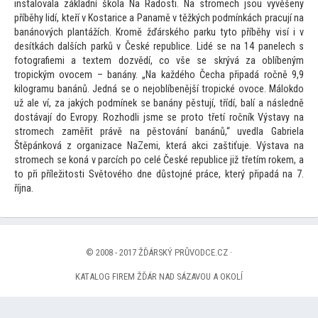
instalovala základní škola Na Radosti. Na stromech jsou vyvěšeny
příběhy lidí, kteří v Kostarice a Panamě v těžkých podmínkách pracují na
banánových plantážích. Kromě žďárského parku ty
to příběhy visí i v
desítkách dalších parků v České republice. Lidé se na 14 panelech s
fo
tografiemi a textem dozvědí, co vše se skrývá za oblíbeným
tropickým ovocem – banány. „Na každého Čecha připadá ročně 9,9
kilogramu banánů. Jedná se o nejoblíbenější tropické ovoce. Málokdo
už ale ví, za jakých podmínek se banány pěstují, třídí, balí a následně
dostávají do Evropy. Rozhodli jsme se pro
to třetí ročník Výstavy na
stromech zaměřit právě na pěs
tování banánů,“ uvedla Gabriela
Štěpánková z organizace NaZemi, která akci zaštiťuje. Výstava na
stromech se koná v parcích po celé České republice již třetím rokem, a
to při příleži
tosti Svě
tového dne důs
tojné práce, který připadá na 7.
října.
© 2008 - 2017 ŽĎÁRSKÝ PRŮVODCE.CZ ·
KATALOG FIREM ŽĎÁR NAD SÁZAVOU A OKOLÍ