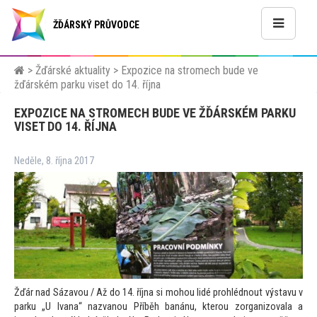
ŽĎÁRSKÝ PRŮVODCE
>
Žďárské aktuality
>
Expozice na stromech bude ve
žďárském parku viset do 14. října
EXPOZICE NA STROMECH BUDE VE ŽĎÁRSKÉM PARKU
VISET DO 14. ŘÍJNA
Neděle, 8. října 2017
Žďár nad Sázavou / Až do 14. října si mohou lidé prohlédnout výstavu v
parku „U Ivana“ nazvanou Příběh banánu, kterou zorganizovala a