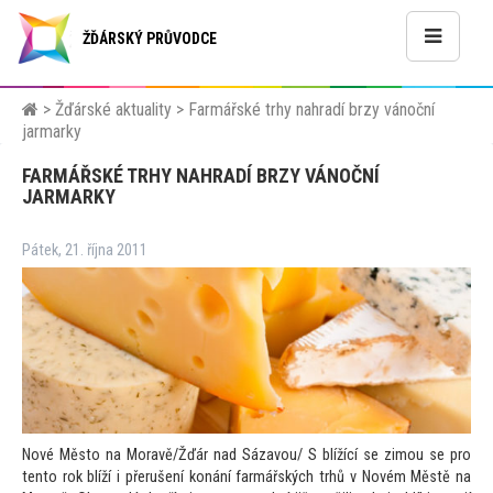
ŽĎÁRSKÝ PRŮVODCE
>
Žďárské aktuality
>
Farmářské trhy nahradí brzy vánoční
jarmarky
FARMÁŘSKÉ TRHY NAHRADÍ BRZY VÁNOČNÍ
JARMARKY
Pátek, 21. října 2011
Nové Měs
to na Moravě/Žďár nad Sázavou/ S blížící se zimou se pro
ten
to rok blíží i přerušení konání farmářských trhů v Novém Městě na