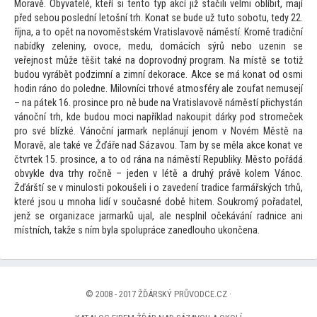
Moravě. Obyvatelé, kteří si ten
to typ akcí již stačili velmi oblíbit, mají
před sebou poslední le
tošní trh. Konat se bude už tu
to sobotu, tedy 22.
října, a
to opět na novoměstském Vratislavově náměstí. Kromě tradiční
nabídky zeleniny, ovoce, medu, domácích sýrů nebo uzenin se
veřejnost může těšit také na doprovodný program. Na místě se
totiž
budou vyrábět podzimní a zimní dekorace. Akce se má konat od osmi
hodin ráno do poledne. Milovníci trhové atmosféry ale zoufat nemusejí
– na pátek 16. prosince pro ně bude na Vratislavově náměstí přichystán
vánoční trh, kde budou moci například nakoupit dárky pod stromeček
pro své blízké. Vánoční jarmark neplánují jenom v Novém Městě na
Moravě, ale také ve Žďáře nad Sázavou. Tam by se měla akce konat ve
čtvrtek 15. prosince, a
to od rána na náměstí Republiky. Měs
to pořádá
obvykle dva trhy ročně – jeden v létě a druhý právě kolem Vánoc.
Žďárští se v minulosti pokoušeli i o zavedení tradice farmářských trhů,
které jsou u mnoha lidí v současné době hitem. Soukromý pořadatel,
jenž se organizace jarmarků ujal, ale nesplnil očekávání radnice ani
místních, takže s ním byla spolupráce zanedlouho ukončena.
© 2008 - 2017 ŽĎÁRSKÝ PRŮVODCE.CZ ·