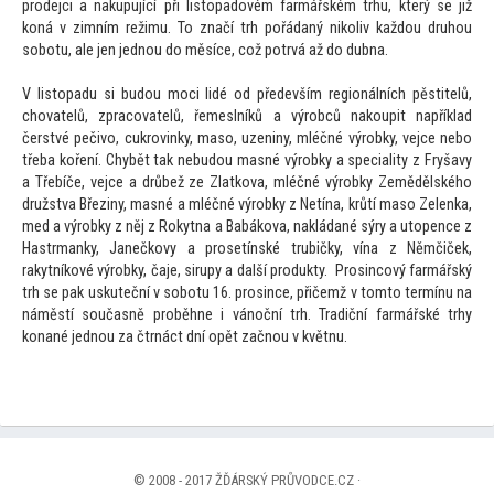
prodejci a nakupující při listopadovém farmářském trhu, který se již
koná v zimním režimu. To značí trh pořádaný nikoliv každou druhou
sobotu, ale jen jednou do měsíce, což potrvá až do dubna.
V listopadu si budou moci lidé od především regionálních pěstitelů,
chovatelů, zpracovatelů, řemeslníků a výrobců nakoupit například
čerstvé pečivo, cukrovinky, maso, uzeniny, mléčné výrobky, vejce nebo
třeba koření. Chybět tak nebudou masné výrobky a speciality z Fryšavy
a Třebíče, vejce a drůbež ze Zlatkova, mléčné výrobky Zemědělského
družstva Březiny, masné a mléčné výrobky z Netína, krůtí maso Zelenka,
med a výrobky z něj z Rokytna a Babákova, nakládané sýry a utopence z
Hastrmanky, Janečkovy a prosetínské trubičky, vína z Němčiček,
rakytníkové výrobky, čaje, sirupy a další produkty. Prosincový farmářský
trh se pak uskuteční v sobotu 16. prosince, přičemž v tomto termínu na
náměstí současně proběhne i vánoční trh. Tradiční farmářské trhy
konané jednou za čtrnáct dní opět začnou v květnu.
© 2008 - 2017 ŽĎÁRSKÝ PRŮVODCE.CZ ·