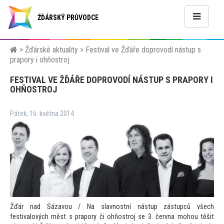
ŽĎÁRSKÝ PRŮVODCE
>
Žďárské aktuality
>
Festival ve Žďáře doprovodí nástup s
prapory i ohňostroj
FESTIVAL VE ŽĎÁŘE DOPROVODÍ NÁSTUP S PRAPORY I
OHŇOSTROJ
Pátek, 16. května 2014
Žďár nad Sázavou / Na slavnostní nástup zástupců všech
festivalových měst s prapory či ohňostroj se 3. června mohou těšit