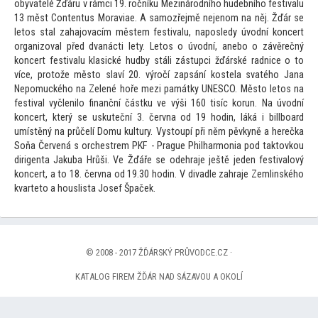
obyvatelé Žďáru v rámci 19. ročníku Mezinárodního hudebního festivalu
13 měst Contentus Moraviae. A samozřejmě nejenom na něj. Žďár se
le
tos stal zahajovacím městem festivalu, naposledy úvodní koncert
organizoval před dvanácti lety. Le
tos o úvodní, anebo o závěrečný
koncert festivalu klasické hudby stáli zástupci žďárské radnice o
to
více, pro
tože měs
to slaví 20. výročí zapsání kostela svatého Jana
Nepomuckého na Zelené hoře mezi památky UNESCO. Měs
to le
tos na
festival vyčlenilo finanční částku ve výši 160 tisíc korun. Na úvodní
koncert, který se uskuteční 3. června od 19 hodin, láká i billboard
umístěný na průčelí Domu kultury. Vys
toupí při něm pěvkyně a herečka
Soňa Červená s orchestrem PKF - Prague Philharmonia pod tak
tovkou
dirigenta Jakuba Hrůši. Ve Žďáře se odehraje ještě jeden festivalový
koncert, a
to 18. června od 19.30 hodin. V divadle zahraje Zemlinského
kvarte
to a houslista Josef Špaček.
© 2008 - 2017 ŽĎÁRSKÝ PRŮVODCE.CZ ·
KATALOG FIREM ŽĎÁR NAD SÁZAVOU A OKOLÍ