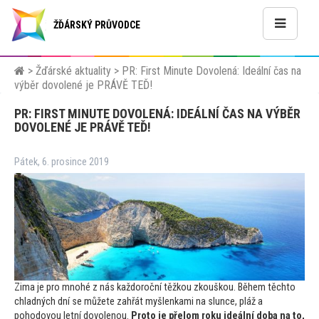
ŽĎÁRSKÝ PRŮVODCE
>
Žďárské aktuality
>
PR: First Minute Dovolená: Ideální čas na
výběr dovolené je PRÁVĚ TEĎ!
PR: FIRST MINUTE DOVOLENÁ: IDEÁLNÍ ČAS NA VÝBĚR
DOVOLENÉ JE PRÁVĚ TEĎ!
Pátek, 6. prosince 2019
Zima je pro mnohé z nás každoroční těžkou zkouškou. Během těch
to
chladných dní se můžete zahřát myšlenkami na slunce, pláž a
pohodovou letní dovolenou.
Pro
to je přelom roku ideální doba na
to,