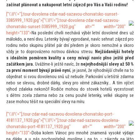
začínat plánovat a nakupovat letní zájezd pro Vás a Vaši rodinu!
["\'///\'="];
tour-dovolena-zdar-nad-sazavou-chorvatsko-sunset-
3385999_1920.jpg">
["\'///\'="];
tour-dovolena-zdar-nad-sazavou-
chorvatsko-sunset-3385999_1920.jpg" alt="" width="200"
height="133">
Na poslední chvíli nechává výběr letní dovolené dnes už
málokdo, a není divu. Letenky bývají vyprodané, navíc sehnat zájezd pro
rodinu nebo skupinu přátel pár dní předem je skoro nemožné a skoro
vždy je
to doprovázeno notnou dávkou stresu.
Nejžádanější hotely
s ideálním poměrem kvality a ceny mívají navíc plno ještě před
začátkem jara.
Uvážíme-li ještě navíc, že
nejvýhodnější slevy až 50 %
za první moment bývají právě nyní
, je jasné, že výhodnější chvíle na
to
objednat si svou dovolenou snů už nebude. Parkování u letiště zdarma
nebo se slevou, drobné dárky, slevy pro věrné zákazníky… A tím výčet
výhod zdaleka nekončí! Rodiče mohou do s
tovek hotelů vyces
tovat
s dětmi zcela zdarma nebo za cenu pouhé letenky, velké skupiny se
zase mohou těšit na speciální slevy na míru.
["\'///\'="];
tour-zdar-nad-sazavou-dovolena-chorvatsko-port-
4181137_1920.jpg">
["\'///\'="];
tour-zdar-nad-sazavou-dovolena-
chorvatsko-port-4181137_1920.jpg" alt="" width="200"
height="133">
Doba kolem Vánoc pro mnohé znamená vysoké výdaje
na dárky, a u nás pochopitelně myslíme i na
to – zájezdy na lé
to