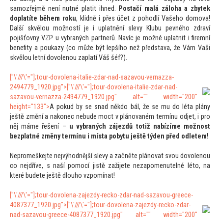
samozřejmě není nutné platit ihned.
Postačí malá záloha a zbytek
doplatíte během roku
, klidně i přes účet z pohodlí Vašeho domova!
Další skvělou možností je i uplatnění slevy Klubu pevného zdraví
pojišťovny VZP u vybraných partnerů. Navíc je možné uplatnit i firemní
benefity a poukazy (co může být lepšího než představa, že Vám Vaši
skvělou letní dovolenou zaplatí Váš šéf?).
["\'///\'="];
tour-dovolena-italie-zdar-nad-sazavou-vernazza-
2494779_1920.jpg">
["\'///\'="];
tour-dovolena-italie-zdar-nad-
sazavou-vernazza-2494779_1920.jpg" alt="" width="200"
height="133">
A pokud by se snad někdo bál, že se mu do léta plány
ještě změní a nakonec nebude moct v plánovaném termínu odjet, i pro
něj máme řešení –
u vybraných zájezdů
totiž nabízíme možnost
bezplatné změny termínu i místa pobytu ještě týden před odletem!
Nepromeškejte nejvýhodnější slevy a začněte plánovat svou dovolenou
co nejdříve, s naší pomocí jistě zažijete nezapomenutelné lé
to, na
které budete ještě dlouho vzpomínat!
["\'///\'="];
tour-dovolena-zajezdy-recko-zdar-nad-sazavou-greece-
4087377_1920.jpg">
["\'///\'="];
tour-dovolena-zajezdy-recko-zdar-
nad-sazavou-greece-4087377_1920.jpg" alt="" width="200"