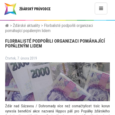
ŽĎÁRSKÝ PRŮVODCE
>
Žďárské aktuality
>
Florbalisté podpořili organizaci
pomáhající popáleným lidem
FLORBALISTÉ PODPOŘILI ORGANIZACI POMÁHAJÍCÍ
POPÁLENÝM LIDEM
Čtvrtek, 7. února 2019
Žďár nad Sázavou / Dohromady více než osmačtyřicet tisíc korun
vynesla benefiční akce nazvaná Hippos pálí pro Popálky žďárského