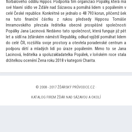
florbalového oddílu Hippos. Podpořila tím organizaci Popálky, která má
své hlavní sídlo ve Žďáře nad Sázavou a pomáhá lidem s popálením v
celé České republice. Konkrétně se jednalo o 48 793 korun, přičemž šek
na tu
to finanční částku z rukou předsedy Hipposu Tomáše
Imramovského převzala ředitelka obecně prospěšné společnosti
Popálky Jana Lacinová. Nedávno ta
to společnost, která funguje již pět
let a sídlí na žďárském náměstí Republiky, odkud vyjíždí pomáhat lidem
do celé ČR, rozšířila svoje pros
tory a otevřela poradenské centrum a
podporu dětí a mladých lidí po úraze popálením. Mimo
to se Jana
Lacinová, ředitelka a spoluzakladatelka Popálek, v loňském roce stala
držitelkou ocenění Žena roku 2018 v kategorii Charita.
© 2008 - 2017 ŽĎÁRSKÝ PRŮVODCE.CZ ·
KATALOG FIREM ŽĎÁR NAD SÁZAVOU A OKOLÍ