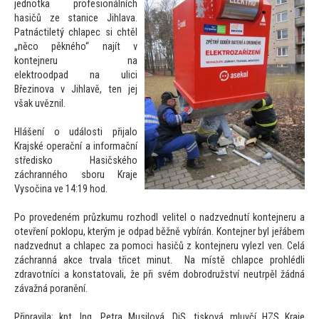
jednotka profesionálních
hasičů ze stanice Jihlava.
Patnáctiletý chlapec si chtěl
„něco pěkného“ najít v
kontejneru na
elektroodpad na ulici
Březinova v Jihlavě, ten jej
však uvěznil.
Hlášení o události přijalo
Krajské operační a informační
středisko Hasičského
záchranného sboru Kraje
Vysočina ve 14:19 hod.
Po provedeném průzkumu rozhodl velitel o nadzvednutí kontejneru a
otevření poklopu, kterým je odpad běžně vybírán. Kontejner byl jeřábem
nadzvednut a chlapec za pomoci hasičů z kontejneru vylezl ven. Celá
záchranná akce trvala třicet minut. Na místě chlapce prohlédli
zdravotníci a konsta
tovali, že při svém dobrodružství neutrpěl žádná
závažná poranění.
Připravila: kpt. Ing. Petra Musilová, DiS. tisková mluvčí HZS Kraje