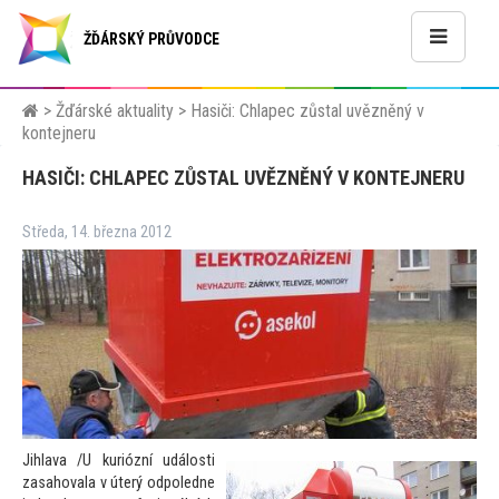
ŽĎÁRSKÝ PRŮVODCE
>
Žďárské aktuality
>
Hasiči: Chlapec zůstal uvězněný v
kontejneru
HASIČI: CHLAPEC ZŮSTAL UVĚZNĚNÝ V KONTEJNERU
Středa, 14. března 2012
Jihlava /U kuriózní události
zasahovala v úterý odpoledne