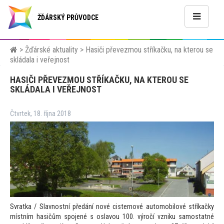
ŽĎÁRSKÝ PRŮVODCE
>
Žďárské aktuality
>
Hasiči převezmou stříkačku, na kterou se
skládala i veřejnost
HASIČI PŘEVEZMOU STŘÍKAČKU, NA KTEROU SE
SKLÁDALA I VEŘEJNOST
Čtvrtek, 18. října 2018
Svratka / Slavnostní předání nové cisternové au
tomobilové stříkačky
místním hasičům spojené s oslavou 100. výročí vzniku samostatné