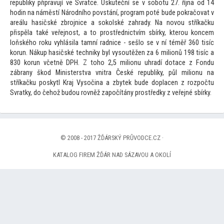
republiky připravují ve Svratce. Uskuteční se v sobotu 27. října od 14
hodin na náměstí Národního povstání, program poté bude pokračovat v
areálu hasičské zbrojnice a sokolské zahrady. Na novou stříkačku
přispěla také veřejnost, a
to prostřednictvím sbírky, kterou koncem
loňského roku vyhlásila tamní radnice - sešlo se v ní téměř 360 tisíc
korun. Nákup hasičské techniky byl vysoutěžen za 6 milionů 198 tisíc a
830 korun včetně DPH. Z
toho 2,5 milionu uhradí dotace z Fondu
zábrany škod Ministerstva vnitra České republiky, půl milionu na
stříkačku poskytl Kraj Vysočina a zbytek bude doplacen z rozpočtu
Svratky, do čehož budou rovněž započítány prostředky z veřejné sbírky.
© 2008 - 2017 ŽĎÁRSKÝ PRŮVODCE.CZ ·
KATALOG FIREM ŽĎÁR NAD SÁZAVOU A OKOLÍ