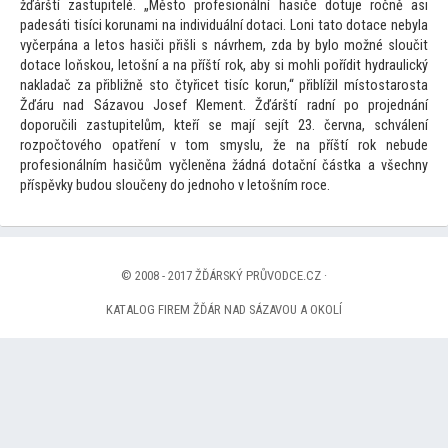
žďárští zastupitelé. „Měs
to profesionální hasiče dotuje ročně asi
padesáti tisíci korunami na individuální dotaci. Loni ta
to dotace nebyla
vyčerpána a le
tos hasiči přišli s návrhem, zda by bylo možné sloučit
dotace loňskou, le
tošní a na příští rok, aby si mohli pořídit hydraulický
nakladač za přibližně s
to čtyřicet tisíc korun,“ přiblížil mís
tostarosta
Žďáru nad Sázavou Josef Klement. Žďárští radní po projednání
doporučili zastupitelům, kteří se mají sejít 23. června, schválení
rozpoč
tového opatření v
tom smyslu, že na příští rok nebude
profesionálním hasičům vyčleněna žádná dotační částka a všechny
příspěvky budou sloučeny do jednoho v le
tošním roce.
© 2008 - 2017 ŽĎÁRSKÝ PRŮVODCE.CZ ·
KATALOG FIREM ŽĎÁR NAD SÁZAVOU A OKOLÍ